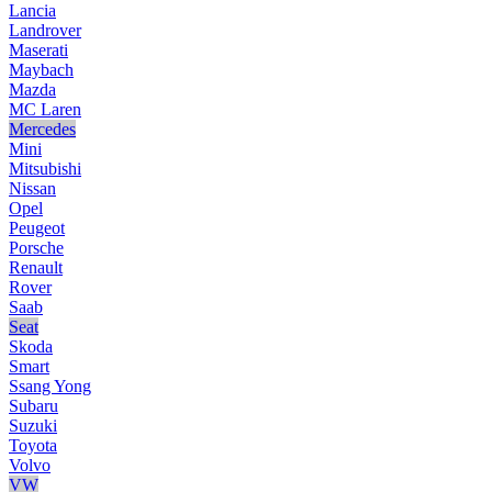
Lancia
Landrover
Maserati
Maybach
Mazda
MC Laren
Mercedes
Mini
Mitsubishi
Nissan
Opel
Peugeot
Porsche
Renault
Rover
Saab
Seat
Skoda
Smart
Ssang Yong
Subaru
Suzuki
Toyota
Volvo
VW