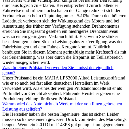
Was zuerst wie ein Widerspruch klingt ist bei näherer Betrachtung
durchaus logisch zu erklären. Bei entsprechend zurückhaltender
Fahrweise und frühem hochschalten der Gänge reduziert sich der
Verbrauch auch beim Chiptuning um ca. 5-10%. Durch den höheren
Ladedruck verbessert sich der Wirkungsgrad des Motors und bei
Ausnutzung des früher zur Verfügung stehenden Drehmomentes
erreichen Sie insgesamt gesehen ein niedrigeres Drehzahlniveau -
was zu einem geringeren Verbrauch führt. Erst wenn Sie stärker
beschleunigen haben Sie ein Leistungsplus zur Verfügung was den
Fahrleistungen und dem Fahrspaß zugute kommt. Natürlich
benötigen Sie in diesem Moment geringfügig mehr Kraftstoff als mit
der Serienleistung, was aber durch die Ersparnis im Teillastbereich
wieder ausgeglichen wird.
Was für einen Prüfstand verwenden Sie – misst der eigentlich
genau?
Unser Prüfstand ist ein MAHA LPS3000 Allrad Leistungsprüfstand
wie er so auch bei fast allen deutschen Herstellern im Werk
verwendet wird. Als eines der wenigen Prüfstandmodelle ist er als
Prüfmittel vor Gericht akzeptiert. Führende Hersteller geben eine
Produktempfehlung für diesen Prüfstand.
Warum wird das Auto nicht ab Werk mit der von Ihnen gebotenen
Leistung ausgeliefert?
Die Hersteller haben die besten Ingenieure, das ist sicher. Leider
müssen sich diese einem gewissen Druck von Seiten des Marketings
beugen. Wenn ein 2.0TDI mit 143PS gut genug ist um gegen einen