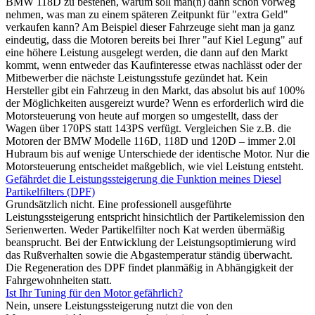
BMW 118D zu bestehen, warum soll man(n) dann schon vorweg
nehmen, was man zu einem späteren Zeitpunkt für "extra Geld"
verkaufen kann? Am Beispiel dieser Fahrzeuge sieht man ja ganz
eindeutig, dass die Motoren bereits bei Ihrer "auf Kiel Legung" auf
eine höhere Leistung ausgelegt werden, die dann auf den Markt
kommt, wenn entweder das Kaufinteresse etwas nachlässt oder der
Mitbewerber die nächste Leistungsstufe gezündet hat. Kein
Hersteller gibt ein Fahrzeug in den Markt, das absolut bis auf 100%
der Möglichkeiten ausgereizt wurde? Wenn es erforderlich wird die
Motorsteuerung von heute auf morgen so umgestellt, dass der
Wagen über 170PS statt 143PS verfügt. Vergleichen Sie z.B. die
Motoren der BMW Modelle 116D, 118D und 120D – immer 2.0l
Hubraum bis auf wenige Unterschiede der identische Motor. Nur die
Motorsteuerung entscheidet maßgeblich, wie viel Leistung entsteht.
Gefährdet die Leistungssteigerung die Funktion meines Diesel
Partikelfilters (DPF)
Grundsätzlich nicht. Eine professionell ausgeführte
Leistungssteigerung entspricht hinsichtlich der Partikelemission den
Serienwerten. Weder Partikelfilter noch Kat werden übermäßig
beansprucht. Bei der Entwicklung der Leistungsoptimierung wird
das Rußverhalten sowie die Abgastemperatur ständig überwacht.
Die Regeneration des DPF findet planmäßig in Abhängigkeit der
Fahrgewohnheiten statt.
Ist Ihr Tuning für den Motor gefährlich?
Nein, unsere Leistungssteigerung nutzt die von den