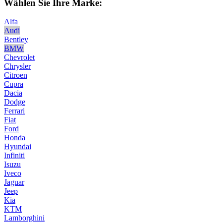
Wählen Sie Ihre Marke:
Alfa
Audi
Bentley
BMW
Chevrolet
Chrysler
Citroen
Cupra
Dacia
Dodge
Ferrari
Fiat
Ford
Honda
Hyundai
Infiniti
Isuzu
Iveco
Jaguar
Jeep
Kia
KTM
Lamborghini