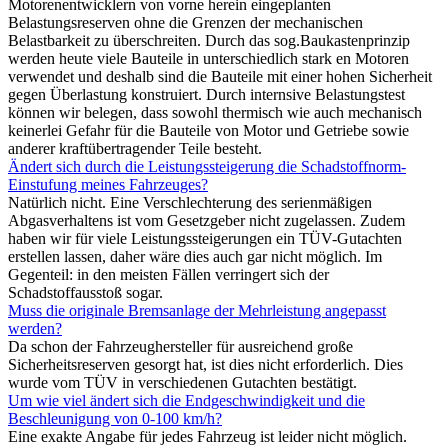
Motorenentwicklern von vorne herein eingeplanten
Belastungsreserven ohne die Grenzen der mechanischen
Belastbarkeit zu überschreiten. Durch das sog.Baukastenprinzip
werden heute viele Bauteile in unterschiedlich stark en Motoren
verwendet und deshalb sind die Bauteile mit einer hohen Sicherheit
gegen Überlastung konstruiert. Durch internsive Belastungstest
können wir belegen, dass sowohl thermisch wie auch mechanisch
keinerlei Gefahr für die Bauteile von Motor und Getriebe sowie
anderer kraftübertragender Teile besteht.
Ändert sich durch die Leistungssteigerung die Schadstoffnorm-
Einstufung meines Fahrzeuges?
Natürlich nicht. Eine Verschlechterung des serienmäßigen
Abgasverhaltens ist vom Gesetzgeber nicht zugelassen. Zudem
haben wir für viele Leistungssteigerungen ein TÜV-Gutachten
erstellen lassen, daher wäre dies auch gar nicht möglich. Im
Gegenteil: in den meisten Fällen verringert sich der
Schadstoffausstoß sogar.
Muss die originale Bremsanlage der Mehrleistung angepasst
werden?
Da schon der Fahrzeughersteller für ausreichend große
Sicherheitsreserven gesorgt hat, ist dies nicht erforderlich. Dies
wurde vom TÜV in verschiedenen Gutachten bestätigt.
Um wie viel ändert sich die Endgeschwindigkeit und die
Beschleunigung von 0-100 km/h?
Eine exakte Angabe für jedes Fahrzeug ist leider nicht möglich.