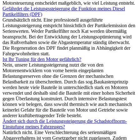
Motorsteuerung entscheidet maßgeblich, wie viel Leistung entsteht.
Gefährdet die Leistungssteigerung die Funktion meines Diesel
Partikelfilters (DPF)
Grundsätzlich nicht. Eine professionell ausgeführte
Leistungssteigerung entspricht hinsichtlich der Partikelemission den
Serienwerten. Weder Partikelfilter noch Kat werden übermäßig
beansprucht. Bei der Entwicklung der Leistungsoptimierung wird
das Rußverhalten sowie die Abgastemperatur ständig überwacht.
Die Regeneration des DPF findet planmäßig in Abhängigkeit der
Fahrgewohnheiten statt.
Ist Ihr Tuning für den Motor gefährlich?
Nein, unsere Leistungssteigerung nutzt die von den
Motorenentwicklern von vorne herein eingeplanten
Belastungsreserven ohne die Grenzen der mechanischen
Belastbarkeit zu überschreiten. Durch das sog.Baukastenprinzip
werden heute viele Bauteile in unterschiedlich stark en Motoren
verwendet und deshalb sind die Bauteile mit einer hohen Sicherheit
gegen Überlastung konstruiert. Durch internsive Belastungstest
können wir belegen, dass sowohl thermisch wie auch mechanisch
keinerlei Gefahr für die Bauteile von Motor und Getriebe sowie
anderer kraftübertragender Teile besteht.
Ändert sich durch die Leistungssteigerung die Schadstoffnorm-
Einstufung meines Fahrzeuges?
Natürlich nicht. Eine Verschlechterung des serienmäßigen
Abgasverhaltens ist vom Gesetzgeber nicht zugelassen. Zudem