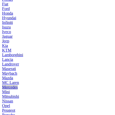
Fiat
Ford
Honda
Hyundai
Infiniti
Isuzu
Iveco
Jaguar
Jeep
Kia
KTM
Lamborghini
Lancia
Landrover
Maserati
Maybach
Mazda
MC Laren
Mercedes
Mini
Mitsubishi
Nissan
Opel
Peugeot
Porsche