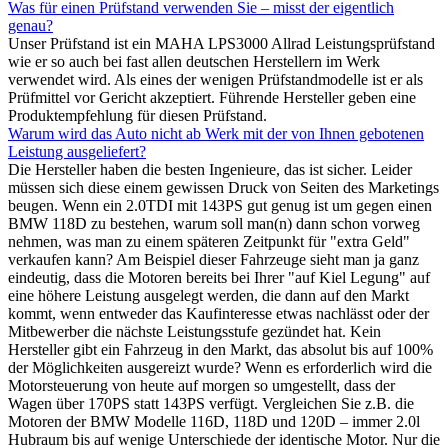
Was für einen Prüfstand verwenden Sie – misst der eigentlich
genau?
Unser Prüfstand ist ein MAHA LPS3000 Allrad Leistungsprüfstand
wie er so auch bei fast allen deutschen Herstellern im Werk
verwendet wird. Als eines der wenigen Prüfstandmodelle ist er als
Prüfmittel vor Gericht akzeptiert. Führende Hersteller geben eine
Produktempfehlung für diesen Prüfstand.
Warum wird das Auto nicht ab Werk mit der von Ihnen gebotenen
Leistung ausgeliefert?
Die Hersteller haben die besten Ingenieure, das ist sicher. Leider
müssen sich diese einem gewissen Druck von Seiten des Marketings
beugen. Wenn ein 2.0TDI mit 143PS gut genug ist um gegen einen
BMW 118D zu bestehen, warum soll man(n) dann schon vorweg
nehmen, was man zu einem späteren Zeitpunkt für "extra Geld"
verkaufen kann? Am Beispiel dieser Fahrzeuge sieht man ja ganz
eindeutig, dass die Motoren bereits bei Ihrer "auf Kiel Legung" auf
eine höhere Leistung ausgelegt werden, die dann auf den Markt
kommt, wenn entweder das Kaufinteresse etwas nachlässt oder der
Mitbewerber die nächste Leistungsstufe gezündet hat. Kein
Hersteller gibt ein Fahrzeug in den Markt, das absolut bis auf 100%
der Möglichkeiten ausgereizt wurde? Wenn es erforderlich wird die
Motorsteuerung von heute auf morgen so umgestellt, dass der
Wagen über 170PS statt 143PS verfügt. Vergleichen Sie z.B. die
Motoren der BMW Modelle 116D, 118D und 120D – immer 2.0l
Hubraum bis auf wenige Unterschiede der identische Motor. Nur die