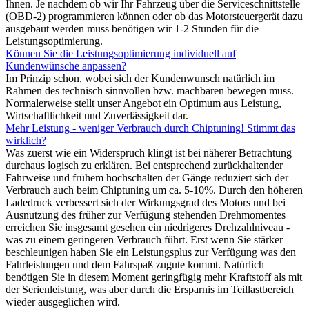
Ihnen. Je nachdem ob wir Ihr Fahrzeug über die Serviceschnittstelle
(OBD-2) programmieren können oder ob das Motorsteuergerät dazu
ausgebaut werden muss benötigen wir 1-2 Stunden für die
Leistungsoptimierung.
Können Sie die Leistungsoptimierung individuell auf
Kundenwünsche anpassen?
Im Prinzip schon, wobei sich der Kundenwunsch natürlich im
Rahmen des technisch sinnvollen bzw. machbaren bewegen muss.
Normalerweise stellt unser Angebot ein Optimum aus Leistung,
Wirtschaftlichkeit und Zuverlässigkeit dar.
Mehr Leistung - weniger Verbrauch durch Chiptuning! Stimmt das
wirklich?
Was zuerst wie ein Widerspruch klingt ist bei näherer Betrachtung
durchaus logisch zu erklären. Bei entsprechend zurückhaltender
Fahrweise und frühem hochschalten der Gänge reduziert sich der
Verbrauch auch beim Chiptuning um ca. 5-10%. Durch den höheren
Ladedruck verbessert sich der Wirkungsgrad des Motors und bei
Ausnutzung des früher zur Verfügung stehenden Drehmomentes
erreichen Sie insgesamt gesehen ein niedrigeres Drehzahlniveau -
was zu einem geringeren Verbrauch führt. Erst wenn Sie stärker
beschleunigen haben Sie ein Leistungsplus zur Verfügung was den
Fahrleistungen und dem Fahrspaß zugute kommt. Natürlich
benötigen Sie in diesem Moment geringfügig mehr Kraftstoff als mit
der Serienleistung, was aber durch die Ersparnis im Teillastbereich
wieder ausgeglichen wird.