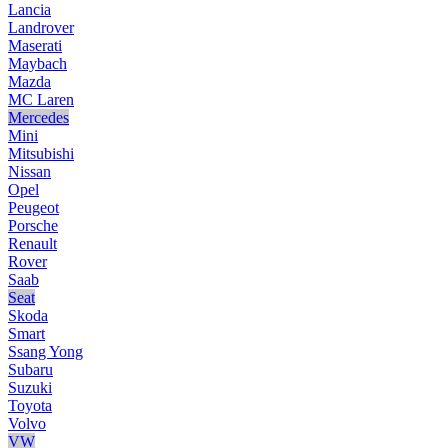
Lancia
Landrover
Maserati
Maybach
Mazda
MC Laren
Mercedes
Mini
Mitsubishi
Nissan
Opel
Peugeot
Porsche
Renault
Rover
Saab
Seat
Skoda
Smart
Ssang Yong
Subaru
Suzuki
Toyota
Volvo
VW