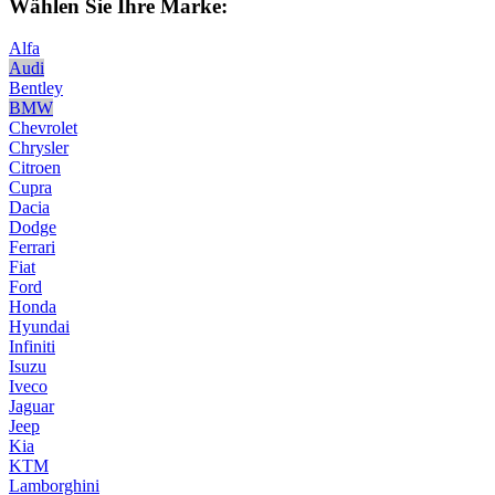
Wählen Sie Ihre Marke:
Alfa
Audi
Bentley
BMW
Chevrolet
Chrysler
Citroen
Cupra
Dacia
Dodge
Ferrari
Fiat
Ford
Honda
Hyundai
Infiniti
Isuzu
Iveco
Jaguar
Jeep
Kia
KTM
Lamborghini