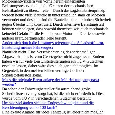
Motorenentwicklern von vorne herein eingeplanten
Belastungsreserven ohne die Grenzen der mechanischen
Belastbarkeit zu überschreiten. Durch das sog.Baukastenprinzip
werden heute viele Bauteile in unterschiedlich stark en Motoren
verwendet und deshalb sind die Bauteile mit einer hohen Sicherheit
gegen Überlastung konstruiert. Durch internsive Belastungstest
können wir belegen, dass sowohl thermisch wie auch mechanisch
keinerlei Gefahr für die Bauteile von Motor und Getriebe sowie
anderer kraftübertragender Teile besteht.
Ändert sich durch die Leistungssteigerung die Schadstoffnorm-
Einstufung meines Fahrzeuges?
Natürlich nicht. Eine Verschlechterung des serienmäßigen
Abgasverhaltens ist vom Gesetzgeber nicht zugelassen. Zudem
haben wir für viele Leistungssteigerungen ein TÜV-Gutachten
erstellen lassen, daher wäre dies auch gar nicht möglich. Im
Gegenteil: in den meisten Fällen verringert sich der
Schadstoffausstoß sogar.
Muss die originale Bremsanlage der Mehrleistung angepasst
werden?
Da schon der Fahrzeughersteller für ausreichend große
Sicherheitsreserven gesorgt hat, ist dies nicht erforderlich. Dies
wurde vom TÜV in verschiedenen Gutachten bestätigt.
Um wie viel ändert sich die Endgeschwindigkeit und die
Beschleunigung von 0-100 km/h?
Eine exakte Angabe für jedes Fahrzeug ist leider nicht möglich.