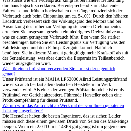
Was zuerst wie ein Widerspruch klingt ist bei näherer Betrachtung
durchaus logisch zu erklären. Bei entsprechend zurückhaltender
Fahrweise und frühem hochschalten der Gänge reduziert sich der
Verbrauch auch beim Chiptuning um ca. 5-10%. Durch den höheren
Ladedruck verbessert sich der Wirkungsgrad des Motors und bei
Ausnutzung des früher zur Verfügung stehenden Drehmomentes
erreichen Sie insgesamt gesehen ein niedrigeres Drehzahlniveau -
was zu einem geringeren Verbrauch führt. Erst wenn Sie stärker
beschleunigen haben Sie ein Leistungsplus zur Verfügung was den
Fahrleistungen und dem Fahrspaß zugute kommt. Natürlich
benötigen Sie in diesem Moment geringfügig mehr Kraftstoff als mit
der Serienleistung, was aber durch die Ersparnis im Teillastbereich
wieder ausgeglichen wird.
Was für einen Prüfstand verwenden Sie – misst der eigentlich
genau?
Unser Prüfstand ist ein MAHA LPS3000 Allrad Leistungsprüfstand
wie er so auch bei fast allen deutschen Herstellern im Werk
verwendet wird. Als eines der wenigen Prüfstandmodelle ist er als
Prüfmittel vor Gericht akzeptiert. Führende Hersteller geben eine
Produktempfehlung für diesen Prüfstand.
Warum wird das Auto nicht ab Werk mit der von Ihnen gebotenen
Leistung ausgeliefert?
Die Hersteller haben die besten Ingenieure, das ist sicher. Leider
müssen sich diese einem gewissen Druck von Seiten des Marketings
beugen. Wenn ein 2.0TDI mit 143PS gut genug ist um gegen einen