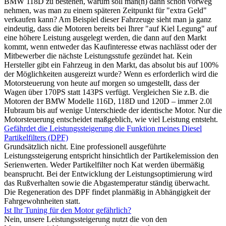
BMW 118D zu bestehen, warum soll man(n) dann schon vorweg
nehmen, was man zu einem späteren Zeitpunkt für "extra Geld"
verkaufen kann? Am Beispiel dieser Fahrzeuge sieht man ja ganz
eindeutig, dass die Motoren bereits bei Ihrer "auf Kiel Legung" auf
eine höhere Leistung ausgelegt werden, die dann auf den Markt
kommt, wenn entweder das Kaufinteresse etwas nachlässt oder der
Mitbewerber die nächste Leistungsstufe gezündet hat. Kein
Hersteller gibt ein Fahrzeug in den Markt, das absolut bis auf 100%
der Möglichkeiten ausgereizt wurde? Wenn es erforderlich wird die
Motorsteuerung von heute auf morgen so umgestellt, dass der
Wagen über 170PS statt 143PS verfügt. Vergleichen Sie z.B. die
Motoren der BMW Modelle 116D, 118D und 120D – immer 2.0l
Hubraum bis auf wenige Unterschiede der identische Motor. Nur die
Motorsteuerung entscheidet maßgeblich, wie viel Leistung entsteht.
Gefährdet die Leistungssteigerung die Funktion meines Diesel
Partikelfilters (DPF)
Grundsätzlich nicht. Eine professionell ausgeführte
Leistungssteigerung entspricht hinsichtlich der Partikelemission den
Serienwerten. Weder Partikelfilter noch Kat werden übermäßig
beansprucht. Bei der Entwicklung der Leistungsoptimierung wird
das Rußverhalten sowie die Abgastemperatur ständig überwacht.
Die Regeneration des DPF findet planmäßig in Abhängigkeit der
Fahrgewohnheiten statt.
Ist Ihr Tuning für den Motor gefährlich?
Nein, unsere Leistungssteigerung nutzt die von den