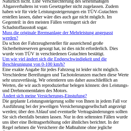
Natürlich nicht. Eine Verschlechterung des serienmäßigen
Abgasverhaltens ist vom Gesetzgeber nicht zugelassen. Zudem
haben wir für viele Leistungssteigerungen ein TÜV-Gutachten
erstellen lassen, daher wäre dies auch gar nicht möglich. Im
Gegenteil: in den meisten Fällen verringert sich der
Schadstoffausstoß sogar.
Muss die originale Bremsanlage der Mehrleistung angepasst
werden?
Da schon der Fahrzeughersteller für ausreichend große
Sicherheitsreserven gesorgt hat, ist dies nicht erforderlich. Dies
wurde vom TÜV in verschiedenen Gutachten bestätigt.
Um wie viel ändert sich die Endgeschwindigkeit und die
Beschleunigung von 0-100 km/h?
Eine exakte Angabe für jedes Fahrzeug ist leider nicht möglich.
Verschiedene Bereifungen und Tachotoleranzen machen diese Werte
sehr unzuverlässig. Wir orientieren uns daher ausschließlich an
Werten, die wir auch reproduzierbar belegen können: den Leistungs-
und Drehmomentdaten des Motors.
Ändert sich meine Versicherungs-Einstufung?
Die geplante Leistungssteigerung sollte von Ihnen in jedem Fall vor
Ausführung bei der jeweiligen Versicherungsgesellschaft angezeigt
werden; über den Ablauf und eventuelle Vertragsänderungen sollten
Sie sich ebenfalls beraten lassen. Nur in den seltensten Fällen wurde
uns über eine Beitragserhöhung oder ähnliches berichtet. In der
Regel nehmen die Versicherer die Maßnahme ohne jegliche