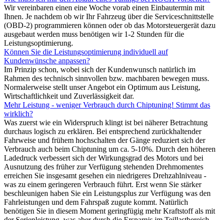
Wir vereinbaren einen eine Woche vorab einen Einbautermin mit
Ihnen. Je nachdem ob wir Ihr Fahrzeug über die Serviceschnittstelle
(OBD-2) programmieren können oder ob das Motorsteuergerät dazu
ausgebaut werden muss benötigen wir 1-2 Stunden für die
Leistungsoptimierung.
Können Sie die Leistungsoptimierung individuell auf
Kundenwünsche anpassen?
Im Prinzip schon, wobei sich der Kundenwunsch natürlich im
Rahmen des technisch sinnvollen bzw. machbaren bewegen muss.
Normalerweise stellt unser Angebot ein Optimum aus Leistung,
Wirtschaftlichkeit und Zuverlässigkeit dar.
Mehr Leistung - weniger Verbrauch durch Chiptuning! Stimmt das
wirklich?
Was zuerst wie ein Widerspruch klingt ist bei näherer Betrachtung
durchaus logisch zu erklären. Bei entsprechend zurückhaltender
Fahrweise und frühem hochschalten der Gänge reduziert sich der
Verbrauch auch beim Chiptuning um ca. 5-10%. Durch den höheren
Ladedruck verbessert sich der Wirkungsgrad des Motors und bei
Ausnutzung des früher zur Verfügung stehenden Drehmomentes
erreichen Sie insgesamt gesehen ein niedrigeres Drehzahlniveau -
was zu einem geringeren Verbrauch führt. Erst wenn Sie stärker
beschleunigen haben Sie ein Leistungsplus zur Verfügung was den
Fahrleistungen und dem Fahrspaß zugute kommt. Natürlich
benötigen Sie in diesem Moment geringfügig mehr Kraftstoff als mit
der Serienleistung, was aber durch die Ersparnis im Teillastbereich