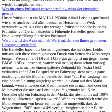
wieder ausgeglichen wird.
Was für einen Prüfstand verwenden Sie – misst der eigentlich
genau?
Unser Prüfstand ist ein MAHA LPS3000 Allrad Leistungsprüfstand
wie er so auch bei fast allen deutschen Herstellern im Werk
verwendet wird. Als eines der wenigen Prüfstandmodelle ist er als
Prüfmittel vor Gericht akzeptiert. Führende Hersteller geben eine
Produktempfehlung für diesen Prüfstand.
Warum wird das Auto nicht ab Werk mit der von Ihnen gebotenen
Leistung ausgeliefert?
Die Hersteller haben die besten Ingenieure, das ist sicher. Leider
müssen sich diese einem gewissen Druck von Seiten des Marketings
beugen. Wenn ein 2.0TDI mit 143PS gut genug ist um gegen einen
BMW 118D zu bestehen, warum soll man(n) dann schon vorweg
nehmen, was man zu einem späteren Zeitpunkt für "extra Geld"
verkaufen kann? Am Beispiel dieser Fahrzeuge sieht man ja ganz
eindeutig, dass die Motoren bereits bei Ihrer "auf Kiel Legung" auf
eine höhere Leistung ausgelegt werden, die dann auf den Markt
kommt, wenn entweder das Kaufinteresse etwas nachlässt oder der
Mitbewerber die nächste Leistungsstufe gezündet hat. Kein
Hersteller gibt ein Fahrzeug in den Markt, das absolut bis auf 100%
der Möglichkeiten ausgereizt wurde? Wenn es erforderlich wird die
Motorsteuerung von heute auf morgen so umgestellt, dass der
Wagen über 170PS statt 143PS verfügt. Vergleichen Sie z.B. die