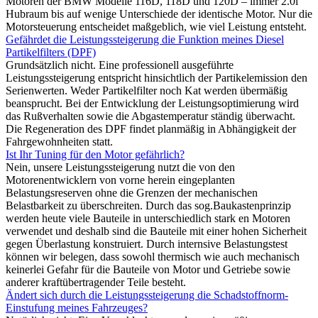
Motoren der BMW Modelle 116D, 118D und 120D – immer 2.0l
Hubraum bis auf wenige Unterschiede der identische Motor. Nur die
Motorsteuerung entscheidet maßgeblich, wie viel Leistung entsteht.
Gefährdet die Leistungssteigerung die Funktion meines Diesel
Partikelfilters (DPF)
Grundsätzlich nicht. Eine professionell ausgeführte
Leistungssteigerung entspricht hinsichtlich der Partikelemission den
Serienwerten. Weder Partikelfilter noch Kat werden übermäßig
beansprucht. Bei der Entwicklung der Leistungsoptimierung wird
das Rußverhalten sowie die Abgastemperatur ständig überwacht.
Die Regeneration des DPF findet planmäßig in Abhängigkeit der
Fahrgewohnheiten statt.
Ist Ihr Tuning für den Motor gefährlich?
Nein, unsere Leistungssteigerung nutzt die von den
Motorenentwicklern von vorne herein eingeplanten
Belastungsreserven ohne die Grenzen der mechanischen
Belastbarkeit zu überschreiten. Durch das sog.Baukastenprinzip
werden heute viele Bauteile in unterschiedlich stark en Motoren
verwendet und deshalb sind die Bauteile mit einer hohen Sicherheit
gegen Überlastung konstruiert. Durch internsive Belastungstest
können wir belegen, dass sowohl thermisch wie auch mechanisch
keinerlei Gefahr für die Bauteile von Motor und Getriebe sowie
anderer kraftübertragender Teile besteht.
Ändert sich durch die Leistungssteigerung die Schadstoffnorm-
Einstufung meines Fahrzeuges?