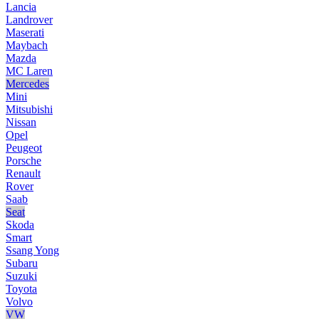
Lancia
Landrover
Maserati
Maybach
Mazda
MC Laren
Mercedes
Mini
Mitsubishi
Nissan
Opel
Peugeot
Porsche
Renault
Rover
Saab
Seat
Skoda
Smart
Ssang Yong
Subaru
Suzuki
Toyota
Volvo
VW