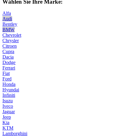
Wählen Sie Ihre Marke:
Alfa
Audi
Bentley
BMW
Chevrolet
Chrysler
Citroen
Cupra
Dacia
Dodge
Ferrari
Fiat
Ford
Honda
Hyundai
Infiniti
Isuzu
Iveco
Jaguar
Jeep
Kia
KTM
Lamborghini