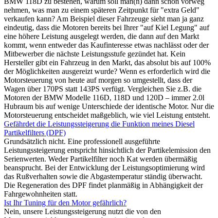
BMW 118D zu bestehen, warum soll man(n) dann schon vorweg
nehmen, was man zu einem späteren Zeitpunkt für "extra Geld"
verkaufen kann? Am Beispiel dieser Fahrzeuge sieht man ja ganz
eindeutig, dass die Motoren bereits bei Ihrer "auf Kiel Legung" auf
eine höhere Leistung ausgelegt werden, die dann auf den Markt
kommt, wenn entweder das Kaufinteresse etwas nachlässt oder der
Mitbewerber die nächste Leistungsstufe gezündet hat. Kein
Hersteller gibt ein Fahrzeug in den Markt, das absolut bis auf 100%
der Möglichkeiten ausgereizt wurde? Wenn es erforderlich wird die
Motorsteuerung von heute auf morgen so umgestellt, dass der
Wagen über 170PS statt 143PS verfügt. Vergleichen Sie z.B. die
Motoren der BMW Modelle 116D, 118D und 120D – immer 2.0l
Hubraum bis auf wenige Unterschiede der identische Motor. Nur die
Motorsteuerung entscheidet maßgeblich, wie viel Leistung entsteht.
Gefährdet die Leistungssteigerung die Funktion meines Diesel
Partikelfilters (DPF)
Grundsätzlich nicht. Eine professionell ausgeführte
Leistungssteigerung entspricht hinsichtlich der Partikelemission den
Serienwerten. Weder Partikelfilter noch Kat werden übermäßig
beansprucht. Bei der Entwicklung der Leistungsoptimierung wird
das Rußverhalten sowie die Abgastemperatur ständig überwacht.
Die Regeneration des DPF findet planmäßig in Abhängigkeit der
Fahrgewohnheiten statt.
Ist Ihr Tuning für den Motor gefährlich?
Nein, unsere Leistungssteigerung nutzt die von den