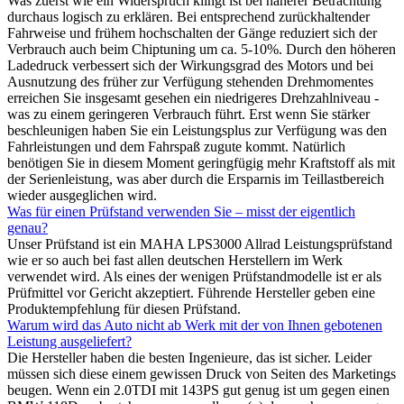
Was zuerst wie ein Widerspruch klingt ist bei näherer Betrachtung
durchaus logisch zu erklären. Bei entsprechend zurückhaltender
Fahrweise und frühem hochschalten der Gänge reduziert sich der
Verbrauch auch beim Chiptuning um ca. 5-10%. Durch den höheren
Ladedruck verbessert sich der Wirkungsgrad des Motors und bei
Ausnutzung des früher zur Verfügung stehenden Drehmomentes
erreichen Sie insgesamt gesehen ein niedrigeres Drehzahlniveau -
was zu einem geringeren Verbrauch führt. Erst wenn Sie stärker
beschleunigen haben Sie ein Leistungsplus zur Verfügung was den
Fahrleistungen und dem Fahrspaß zugute kommt. Natürlich
benötigen Sie in diesem Moment geringfügig mehr Kraftstoff als mit
der Serienleistung, was aber durch die Ersparnis im Teillastbereich
wieder ausgeglichen wird.
Was für einen Prüfstand verwenden Sie – misst der eigentlich
genau?
Unser Prüfstand ist ein MAHA LPS3000 Allrad Leistungsprüfstand
wie er so auch bei fast allen deutschen Herstellern im Werk
verwendet wird. Als eines der wenigen Prüfstandmodelle ist er als
Prüfmittel vor Gericht akzeptiert. Führende Hersteller geben eine
Produktempfehlung für diesen Prüfstand.
Warum wird das Auto nicht ab Werk mit der von Ihnen gebotenen
Leistung ausgeliefert?
Die Hersteller haben die besten Ingenieure, das ist sicher. Leider
müssen sich diese einem gewissen Druck von Seiten des Marketings
beugen. Wenn ein 2.0TDI mit 143PS gut genug ist um gegen einen