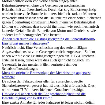
Motorenentwicklern von vorne herein eingeplanten
Belastungsreserven ohne die Grenzen der mechanischen
Belastbarkeit zu überschreiten. Durch das sog.Baukastenprinzip
werden heute viele Bauteile in unterschiedlich stark en Motoren
verwendet und deshalb sind die Bauteile mit einer hohen Sicherheit
gegen Überlastung konstruiert. Durch internsive Belastungstest
können wir belegen, dass sowohl thermisch wie auch mechanisch
keinerlei Gefahr für die Bauteile von Motor und Getriebe sowie
anderer kraftübertragender Teile besteht.
Ändert sich durch die Leistungssteigerung die Schadstoffnorm-
Einstufung meines Fahrzeuges?
Natürlich nicht. Eine Verschlechterung des serienmäßigen
Abgasverhaltens ist vom Gesetzgeber nicht zugelassen. Zudem
haben wir für viele Leistungssteigerungen ein TÜV-Gutachten
erstellen lassen, daher wäre dies auch gar nicht möglich. Im
Gegenteil: in den meisten Fällen verringert sich der
Schadstoffausstoß sogar.
Muss die originale Bremsanlage der Mehrleistung angepasst
werden?
Da schon der Fahrzeughersteller für ausreichend große
Sicherheitsreserven gesorgt hat, ist dies nicht erforderlich. Dies
wurde vom TÜV in verschiedenen Gutachten bestätigt.
Um wie viel ändert sich die Endgeschwindigkeit und die
Beschleunigung von 0-100 km/h?
Eine exakte Angabe für jedes Fahrzeug ist leider nicht möglich.