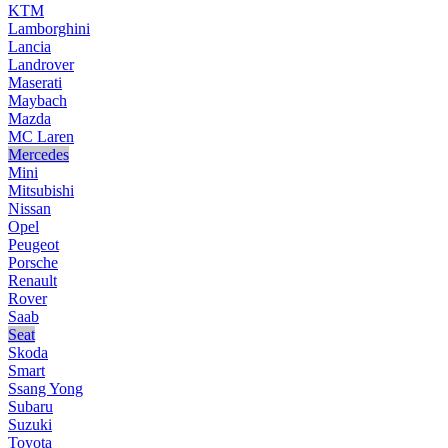
KTM
Lamborghini
Lancia
Landrover
Maserati
Maybach
Mazda
MC Laren
Mercedes
Mini
Mitsubishi
Nissan
Opel
Peugeot
Porsche
Renault
Rover
Saab
Seat
Skoda
Smart
Ssang Yong
Subaru
Suzuki
Toyota