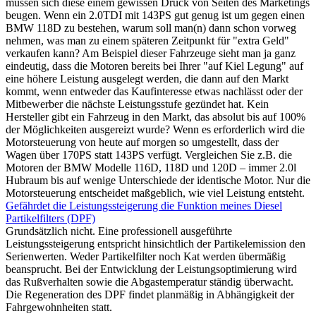
müssen sich diese einem gewissen Druck von Seiten des Marketings
beugen. Wenn ein 2.0TDI mit 143PS gut genug ist um gegen einen
BMW 118D zu bestehen, warum soll man(n) dann schon vorweg
nehmen, was man zu einem späteren Zeitpunkt für "extra Geld"
verkaufen kann? Am Beispiel dieser Fahrzeuge sieht man ja ganz
eindeutig, dass die Motoren bereits bei Ihrer "auf Kiel Legung" auf
eine höhere Leistung ausgelegt werden, die dann auf den Markt
kommt, wenn entweder das Kaufinteresse etwas nachlässt oder der
Mitbewerber die nächste Leistungsstufe gezündet hat. Kein
Hersteller gibt ein Fahrzeug in den Markt, das absolut bis auf 100%
der Möglichkeiten ausgereizt wurde? Wenn es erforderlich wird die
Motorsteuerung von heute auf morgen so umgestellt, dass der
Wagen über 170PS statt 143PS verfügt. Vergleichen Sie z.B. die
Motoren der BMW Modelle 116D, 118D und 120D – immer 2.0l
Hubraum bis auf wenige Unterschiede der identische Motor. Nur die
Motorsteuerung entscheidet maßgeblich, wie viel Leistung entsteht.
Gefährdet die Leistungssteigerung die Funktion meines Diesel
Partikelfilters (DPF)
Grundsätzlich nicht. Eine professionell ausgeführte
Leistungssteigerung entspricht hinsichtlich der Partikelemission den
Serienwerten. Weder Partikelfilter noch Kat werden übermäßig
beansprucht. Bei der Entwicklung der Leistungsoptimierung wird
das Rußverhalten sowie die Abgastemperatur ständig überwacht.
Die Regeneration des DPF findet planmäßig in Abhängigkeit der
Fahrgewohnheiten statt.