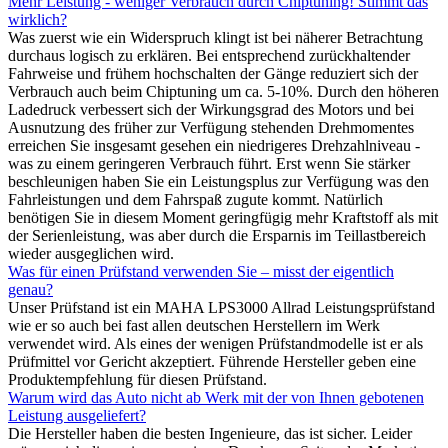
Mehr Leistung - weniger Verbrauch durch Chiptuning! Stimmt das
wirklich?
Was zuerst wie ein Widerspruch klingt ist bei näherer Betrachtung
durchaus logisch zu erklären. Bei entsprechend zurückhaltender
Fahrweise und frühem hochschalten der Gänge reduziert sich der
Verbrauch auch beim Chiptuning um ca. 5-10%. Durch den höheren
Ladedruck verbessert sich der Wirkungsgrad des Motors und bei
Ausnutzung des früher zur Verfügung stehenden Drehmomentes
erreichen Sie insgesamt gesehen ein niedrigeres Drehzahlniveau -
was zu einem geringeren Verbrauch führt. Erst wenn Sie stärker
beschleunigen haben Sie ein Leistungsplus zur Verfügung was den
Fahrleistungen und dem Fahrspaß zugute kommt. Natürlich
benötigen Sie in diesem Moment geringfügig mehr Kraftstoff als mit
der Serienleistung, was aber durch die Ersparnis im Teillastbereich
wieder ausgeglichen wird.
Was für einen Prüfstand verwenden Sie – misst der eigentlich
genau?
Unser Prüfstand ist ein MAHA LPS3000 Allrad Leistungsprüfstand
wie er so auch bei fast allen deutschen Herstellern im Werk
verwendet wird. Als eines der wenigen Prüfstandmodelle ist er als
Prüfmittel vor Gericht akzeptiert. Führende Hersteller geben eine
Produktempfehlung für diesen Prüfstand.
Warum wird das Auto nicht ab Werk mit der von Ihnen gebotenen
Leistung ausgeliefert?
Die Hersteller haben die besten Ingenieure, das ist sicher. Leider