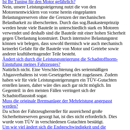
Ist Ihr Tuning für den Motor gefährlich?
Nein, unsere Leistungssteigerung nutzt die von den
Motorenentwicklern von vorne herein eingeplanten
Belastungsreserven ohne die Grenzen der mechanischen
Belastbarkeit zu überschreiten. Durch das sog.Baukastenprinzip
werden heute viele Bauteile in unterschiedlich stark en Motoren
verwendet und deshalb sind die Bauteile mit einer hohen Sicherheit
gegen Überlastung konstruiert. Durch internsive Belastungstest
können wir belegen, dass sowohl thermisch wie auch mechanisch
keinerlei Gefahr für die Bauteile von Motor und Getriebe sowie
anderer kraftübertragender Teile besteht.
Ändert sich durch die Leistungssteigerung die Schadstoffnorm-
Einstufung meines Fahrzeuges?
Natürlich nicht. Eine Verschlechterung des serienmäßigen
Abgasverhaltens ist vom Gesetzgeber nicht zugelassen. Zudem
haben wir für viele Leistungssteigerungen ein TÜV-Gutachten
erstellen lassen, daher wäre dies auch gar nicht möglich. Im
Gegenteil: in den meisten Fällen verringert sich der
Schadstoffausstoß sogar.
Muss die originale Bremsanlage der Mehrleistung angepasst
werden?
Da schon der Fahrzeughersteller für ausreichend große
Sicherheitsreserven gesorgt hat, ist dies nicht erforderlich. Dies
wurde vom TÜV in verschiedenen Gutachten bestätigt.
Um wie viel ändert sich die Endgeschwindigkeit und die