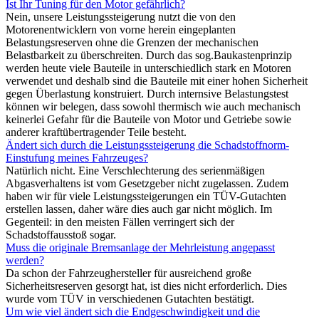
Ist Ihr Tuning für den Motor gefährlich?
Nein, unsere Leistungssteigerung nutzt die von den
Motorenentwicklern von vorne herein eingeplanten
Belastungsreserven ohne die Grenzen der mechanischen
Belastbarkeit zu überschreiten. Durch das sog.Baukastenprinzip
werden heute viele Bauteile in unterschiedlich stark en Motoren
verwendet und deshalb sind die Bauteile mit einer hohen Sicherheit
gegen Überlastung konstruiert. Durch internsive Belastungstest
können wir belegen, dass sowohl thermisch wie auch mechanisch
keinerlei Gefahr für die Bauteile von Motor und Getriebe sowie
anderer kraftübertragender Teile besteht.
Ändert sich durch die Leistungssteigerung die Schadstoffnorm-
Einstufung meines Fahrzeuges?
Natürlich nicht. Eine Verschlechterung des serienmäßigen
Abgasverhaltens ist vom Gesetzgeber nicht zugelassen. Zudem
haben wir für viele Leistungssteigerungen ein TÜV-Gutachten
erstellen lassen, daher wäre dies auch gar nicht möglich. Im
Gegenteil: in den meisten Fällen verringert sich der
Schadstoffausstoß sogar.
Muss die originale Bremsanlage der Mehrleistung angepasst
werden?
Da schon der Fahrzeughersteller für ausreichend große
Sicherheitsreserven gesorgt hat, ist dies nicht erforderlich. Dies
wurde vom TÜV in verschiedenen Gutachten bestätigt.
Um wie viel ändert sich die Endgeschwindigkeit und die