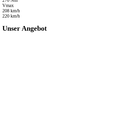
270 Nm
Vmax
208 km/h
220 km/h
Unser Angebot