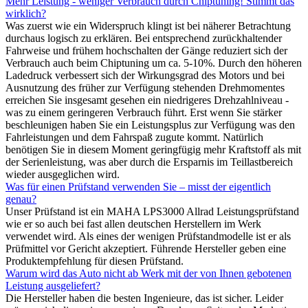
Mehr Leistung - weniger Verbrauch durch Chiptuning! Stimmt das
wirklich?
Was zuerst wie ein Widerspruch klingt ist bei näherer Betrachtung
durchaus logisch zu erklären. Bei entsprechend zurückhaltender
Fahrweise und frühem hochschalten der Gänge reduziert sich der
Verbrauch auch beim Chiptuning um ca. 5-10%. Durch den höheren
Ladedruck verbessert sich der Wirkungsgrad des Motors und bei
Ausnutzung des früher zur Verfügung stehenden Drehmomentes
erreichen Sie insgesamt gesehen ein niedrigeres Drehzahlniveau -
was zu einem geringeren Verbrauch führt. Erst wenn Sie stärker
beschleunigen haben Sie ein Leistungsplus zur Verfügung was den
Fahrleistungen und dem Fahrspaß zugute kommt. Natürlich
benötigen Sie in diesem Moment geringfügig mehr Kraftstoff als mit
der Serienleistung, was aber durch die Ersparnis im Teillastbereich
wieder ausgeglichen wird.
Was für einen Prüfstand verwenden Sie – misst der eigentlich
genau?
Unser Prüfstand ist ein MAHA LPS3000 Allrad Leistungsprüfstand
wie er so auch bei fast allen deutschen Herstellern im Werk
verwendet wird. Als eines der wenigen Prüfstandmodelle ist er als
Prüfmittel vor Gericht akzeptiert. Führende Hersteller geben eine
Produktempfehlung für diesen Prüfstand.
Warum wird das Auto nicht ab Werk mit der von Ihnen gebotenen
Leistung ausgeliefert?
Die Hersteller haben die besten Ingenieure, das ist sicher. Leider