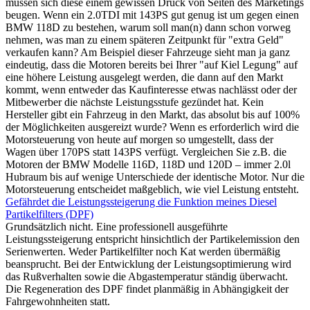
müssen sich diese einem gewissen Druck von Seiten des Marketings
beugen. Wenn ein 2.0TDI mit 143PS gut genug ist um gegen einen
BMW 118D zu bestehen, warum soll man(n) dann schon vorweg
nehmen, was man zu einem späteren Zeitpunkt für "extra Geld"
verkaufen kann? Am Beispiel dieser Fahrzeuge sieht man ja ganz
eindeutig, dass die Motoren bereits bei Ihrer "auf Kiel Legung" auf
eine höhere Leistung ausgelegt werden, die dann auf den Markt
kommt, wenn entweder das Kaufinteresse etwas nachlässt oder der
Mitbewerber die nächste Leistungsstufe gezündet hat. Kein
Hersteller gibt ein Fahrzeug in den Markt, das absolut bis auf 100%
der Möglichkeiten ausgereizt wurde? Wenn es erforderlich wird die
Motorsteuerung von heute auf morgen so umgestellt, dass der
Wagen über 170PS statt 143PS verfügt. Vergleichen Sie z.B. die
Motoren der BMW Modelle 116D, 118D und 120D – immer 2.0l
Hubraum bis auf wenige Unterschiede der identische Motor. Nur die
Motorsteuerung entscheidet maßgeblich, wie viel Leistung entsteht.
Gefährdet die Leistungssteigerung die Funktion meines Diesel
Partikelfilters (DPF)
Grundsätzlich nicht. Eine professionell ausgeführte
Leistungssteigerung entspricht hinsichtlich der Partikelemission den
Serienwerten. Weder Partikelfilter noch Kat werden übermäßig
beansprucht. Bei der Entwicklung der Leistungsoptimierung wird
das Rußverhalten sowie die Abgastemperatur ständig überwacht.
Die Regeneration des DPF findet planmäßig in Abhängigkeit der
Fahrgewohnheiten statt.