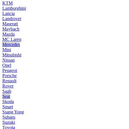
KTM
Lamborghini
Lancia
Landrover
Maserati
Maybach
Mazda
MC Laren
Mercedes
Mini
Mitsubishi
Nissan
Opel
Peugeot
Porsche
Renault
Rover
Saab
Seat
Skoda
Smart
Ssang Yong
Subaru
Suzuki
Toyota