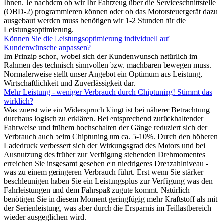
Ihnen. Je nachdem ob wir Ihr Fahrzeug über die Serviceschnittstelle
(OBD-2) programmieren können oder ob das Motorsteuergerät dazu
ausgebaut werden muss benötigen wir 1-2 Stunden für die
Leistungsoptimierung.
Können Sie die Leistungsoptimierung individuell auf
Kundenwünsche anpassen?
Im Prinzip schon, wobei sich der Kundenwunsch natürlich im
Rahmen des technisch sinnvollen bzw. machbaren bewegen muss.
Normalerweise stellt unser Angebot ein Optimum aus Leistung,
Wirtschaftlichkeit und Zuverlässigkeit dar.
Mehr Leistung - weniger Verbrauch durch Chiptuning! Stimmt das
wirklich?
Was zuerst wie ein Widerspruch klingt ist bei näherer Betrachtung
durchaus logisch zu erklären. Bei entsprechend zurückhaltender
Fahrweise und frühem hochschalten der Gänge reduziert sich der
Verbrauch auch beim Chiptuning um ca. 5-10%. Durch den höheren
Ladedruck verbessert sich der Wirkungsgrad des Motors und bei
Ausnutzung des früher zur Verfügung stehenden Drehmomentes
erreichen Sie insgesamt gesehen ein niedrigeres Drehzahlniveau -
was zu einem geringeren Verbrauch führt. Erst wenn Sie stärker
beschleunigen haben Sie ein Leistungsplus zur Verfügung was den
Fahrleistungen und dem Fahrspaß zugute kommt. Natürlich
benötigen Sie in diesem Moment geringfügig mehr Kraftstoff als mit
der Serienleistung, was aber durch die Ersparnis im Teillastbereich
wieder ausgeglichen wird.