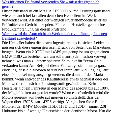
Was für einen Prüfstand verwenden Sie – misst der eigentlich
genau?
Unser Prüfstand ist ein MAHA LPS3000 Allrad Leistungsprüfstand
wie er so auch bei fast allen deutschen Herstellern im Werk
verwendet wird. Als eines der wenigen Prüfstandmodelle ist er als
Prüfmittel vor Gericht akzeptiert. Führende Hersteller geben eine
Produktempfehlung für diesen Prüfstand.
Warum wird das Auto nicht ab Werk mit der von Ihnen gebotenen
Leistung ausgeliefert?
Die Hersteller haben die besten Ingenieure, das ist sicher. Leider
müssen sich diese einem gewissen Druck von Seiten des Marketings
beugen. Wenn ein 2.0TDI mit 143PS gut genug ist um gegen einen
BMW 118D zu bestehen, warum soll man(n) dann schon vorweg
nehmen, was man zu einem späteren Zeitpunkt für "extra Geld"
verkaufen kann? Am Beispiel dieser Fahrzeuge sieht man ja ganz
eindeutig, dass die Motoren bereits bei Ihrer "auf Kiel Legung" auf
eine höhere Leistung ausgelegt werden, die dann auf den Markt
kommt, wenn entweder das Kaufinteresse etwas nachlässt oder der
Mitbewerber die nächste Leistungsstufe gezündet hat. Kein
Hersteller gibt ein Fahrzeug in den Markt, das absolut bis auf 100%
der Möglichkeiten ausgereizt wurde? Wenn es erforderlich wird die
Motorsteuerung von heute auf morgen so umgestellt, dass der
Wagen über 170PS statt 143PS verfügt. Vergleichen Sie z.B. die
Motoren der BMW Modelle 116D, 118D und 120D – immer 2.0l
Hubraum bis auf wenige Unterschiede der identische Motor. Nur die