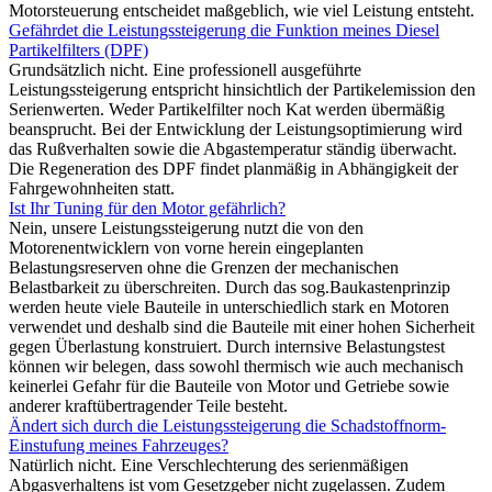
Motorsteuerung entscheidet maßgeblich, wie viel Leistung entsteht.
Gefährdet die Leistungssteigerung die Funktion meines Diesel
Partikelfilters (DPF)
Grundsätzlich nicht. Eine professionell ausgeführte
Leistungssteigerung entspricht hinsichtlich der Partikelemission den
Serienwerten. Weder Partikelfilter noch Kat werden übermäßig
beansprucht. Bei der Entwicklung der Leistungsoptimierung wird
das Rußverhalten sowie die Abgastemperatur ständig überwacht.
Die Regeneration des DPF findet planmäßig in Abhängigkeit der
Fahrgewohnheiten statt.
Ist Ihr Tuning für den Motor gefährlich?
Nein, unsere Leistungssteigerung nutzt die von den
Motorenentwicklern von vorne herein eingeplanten
Belastungsreserven ohne die Grenzen der mechanischen
Belastbarkeit zu überschreiten. Durch das sog.Baukastenprinzip
werden heute viele Bauteile in unterschiedlich stark en Motoren
verwendet und deshalb sind die Bauteile mit einer hohen Sicherheit
gegen Überlastung konstruiert. Durch internsive Belastungstest
können wir belegen, dass sowohl thermisch wie auch mechanisch
keinerlei Gefahr für die Bauteile von Motor und Getriebe sowie
anderer kraftübertragender Teile besteht.
Ändert sich durch die Leistungssteigerung die Schadstoffnorm-
Einstufung meines Fahrzeuges?
Natürlich nicht. Eine Verschlechterung des serienmäßigen
Abgasverhaltens ist vom Gesetzgeber nicht zugelassen. Zudem