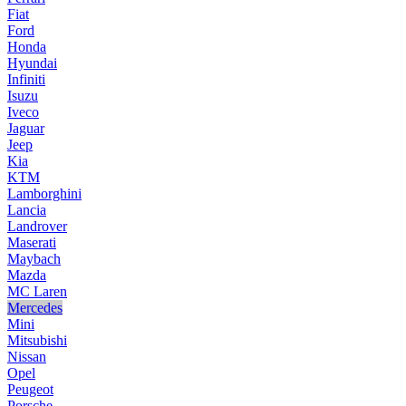
Fiat
Ford
Honda
Hyundai
Infiniti
Isuzu
Iveco
Jaguar
Jeep
Kia
KTM
Lamborghini
Lancia
Landrover
Maserati
Maybach
Mazda
MC Laren
Mercedes
Mini
Mitsubishi
Nissan
Opel
Peugeot
Porsche