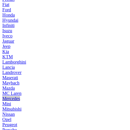
Fiat
Ford
Honda
Hyundai
Infiniti
Isuzu
Iveco
Jaguar
Jeep
Kia
KTM
Lamborghini
Lancia
Landrover
Maserati
Maybach
Mazda
MC Laren
Mercedes
Mini
Mitsubishi
Nissan
Opel
Peugeot
Porsche