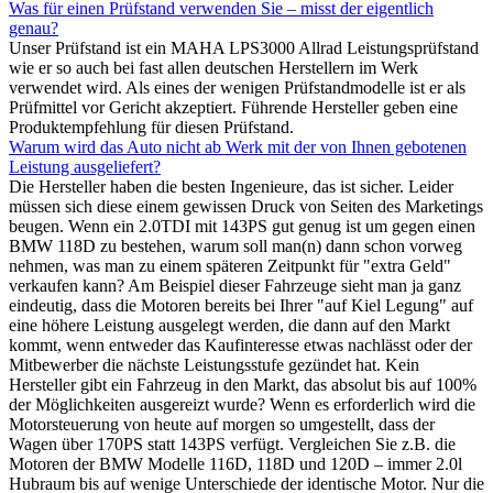
Was für einen Prüfstand verwenden Sie – misst der eigentlich
genau?
Unser Prüfstand ist ein MAHA LPS3000 Allrad Leistungsprüfstand
wie er so auch bei fast allen deutschen Herstellern im Werk
verwendet wird. Als eines der wenigen Prüfstandmodelle ist er als
Prüfmittel vor Gericht akzeptiert. Führende Hersteller geben eine
Produktempfehlung für diesen Prüfstand.
Warum wird das Auto nicht ab Werk mit der von Ihnen gebotenen
Leistung ausgeliefert?
Die Hersteller haben die besten Ingenieure, das ist sicher. Leider
müssen sich diese einem gewissen Druck von Seiten des Marketings
beugen. Wenn ein 2.0TDI mit 143PS gut genug ist um gegen einen
BMW 118D zu bestehen, warum soll man(n) dann schon vorweg
nehmen, was man zu einem späteren Zeitpunkt für "extra Geld"
verkaufen kann? Am Beispiel dieser Fahrzeuge sieht man ja ganz
eindeutig, dass die Motoren bereits bei Ihrer "auf Kiel Legung" auf
eine höhere Leistung ausgelegt werden, die dann auf den Markt
kommt, wenn entweder das Kaufinteresse etwas nachlässt oder der
Mitbewerber die nächste Leistungsstufe gezündet hat. Kein
Hersteller gibt ein Fahrzeug in den Markt, das absolut bis auf 100%
der Möglichkeiten ausgereizt wurde? Wenn es erforderlich wird die
Motorsteuerung von heute auf morgen so umgestellt, dass der
Wagen über 170PS statt 143PS verfügt. Vergleichen Sie z.B. die
Motoren der BMW Modelle 116D, 118D und 120D – immer 2.0l
Hubraum bis auf wenige Unterschiede der identische Motor. Nur die