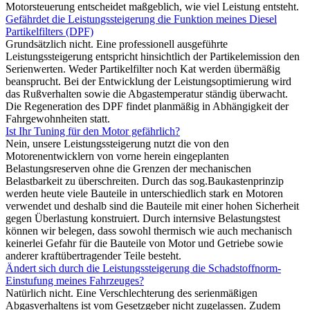
Motorsteuerung entscheidet maßgeblich, wie viel Leistung entsteht.
Gefährdet die Leistungssteigerung die Funktion meines Diesel
Partikelfilters (DPF)
Grundsätzlich nicht. Eine professionell ausgeführte
Leistungssteigerung entspricht hinsichtlich der Partikelemission den
Serienwerten. Weder Partikelfilter noch Kat werden übermäßig
beansprucht. Bei der Entwicklung der Leistungsoptimierung wird
das Rußverhalten sowie die Abgastemperatur ständig überwacht.
Die Regeneration des DPF findet planmäßig in Abhängigkeit der
Fahrgewohnheiten statt.
Ist Ihr Tuning für den Motor gefährlich?
Nein, unsere Leistungssteigerung nutzt die von den
Motorenentwicklern von vorne herein eingeplanten
Belastungsreserven ohne die Grenzen der mechanischen
Belastbarkeit zu überschreiten. Durch das sog.Baukastenprinzip
werden heute viele Bauteile in unterschiedlich stark en Motoren
verwendet und deshalb sind die Bauteile mit einer hohen Sicherheit
gegen Überlastung konstruiert. Durch internsive Belastungstest
können wir belegen, dass sowohl thermisch wie auch mechanisch
keinerlei Gefahr für die Bauteile von Motor und Getriebe sowie
anderer kraftübertragender Teile besteht.
Ändert sich durch die Leistungssteigerung die Schadstoffnorm-
Einstufung meines Fahrzeuges?
Natürlich nicht. Eine Verschlechterung des serienmäßigen
Abgasverhaltens ist vom Gesetzgeber nicht zugelassen. Zudem