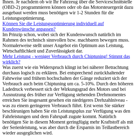
Ihnen. Je nachdem ob wir Ihr Fahrzeug über die Serviceschnittstelle
(OBD-2) programmieren können oder ob das Motorsteuergerät dazu
ausgebaut werden muss benötigen wir 1-2 Stunden für die
Leistungsoptimierung.
Können Sie die Leistungsoptimierung individuell auf
Kundenwünsche anpassen?
Im Prinzip schon, wobei sich der Kundenwunsch natürlich im
Rahmen des technisch sinnvollen bzw. machbaren bewegen muss.
Normalerweise stellt unser Angebot ein Optimum aus Leistung,
Wirtschaftlichkeit und Zuverlässigkeit dar.
Mehr Leistung - weniger Verbrauch durch Chiptuning! Stimmt das
wirklich?
Was zuerst wie ein Widerspruch klingt ist bei näherer Betrachtung
durchaus logisch zu erklären. Bei entsprechend zurückhaltender
Fahrweise und frühem hochschalten der Gänge reduziert sich der
Verbrauch auch beim Chiptuning um ca. 5-10%. Durch den höheren
Ladedruck verbessert sich der Wirkungsgrad des Motors und bei
Ausnutzung des früher zur Verfügung stehenden Drehmomentes
erreichen Sie insgesamt gesehen ein niedrigeres Drehzahlniveau -
was zu einem geringeren Verbrauch führt. Erst wenn Sie stärker
beschleunigen haben Sie ein Leistungsplus zur Verfügung was den
Fahrleistungen und dem Fahrspaß zugute kommt. Natürlich
benötigen Sie in diesem Moment geringfügig mehr Kraftstoff als mit
der Serienleistung, was aber durch die Ersparnis im Teillastbereich
wieder ausgeglichen wird.