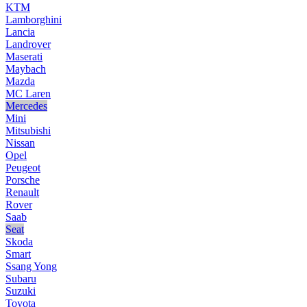
KTM
Lamborghini
Lancia
Landrover
Maserati
Maybach
Mazda
MC Laren
Mercedes
Mini
Mitsubishi
Nissan
Opel
Peugeot
Porsche
Renault
Rover
Saab
Seat
Skoda
Smart
Ssang Yong
Subaru
Suzuki
Toyota