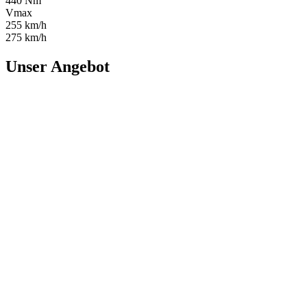
440 Nm
Vmax
255 km/h
275 km/h
Unser Angebot