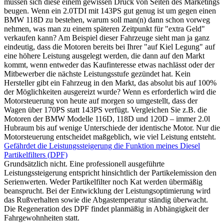
müssen sich diese einem gewissen Druck von Seiten des Marketings
beugen. Wenn ein 2.0TDI mit 143PS gut genug ist um gegen einen
BMW 118D zu bestehen, warum soll man(n) dann schon vorweg
nehmen, was man zu einem späteren Zeitpunkt für "extra Geld"
verkaufen kann? Am Beispiel dieser Fahrzeuge sieht man ja ganz
eindeutig, dass die Motoren bereits bei Ihrer "auf Kiel Legung" auf
eine höhere Leistung ausgelegt werden, die dann auf den Markt
kommt, wenn entweder das Kaufinteresse etwas nachlässt oder der
Mitbewerber die nächste Leistungsstufe gezündet hat. Kein
Hersteller gibt ein Fahrzeug in den Markt, das absolut bis auf 100%
der Möglichkeiten ausgereizt wurde? Wenn es erforderlich wird die
Motorsteuerung von heute auf morgen so umgestellt, dass der
Wagen über 170PS statt 143PS verfügt. Vergleichen Sie z.B. die
Motoren der BMW Modelle 116D, 118D und 120D – immer 2.0l
Hubraum bis auf wenige Unterschiede der identische Motor. Nur die
Motorsteuerung entscheidet maßgeblich, wie viel Leistung entsteht.
Gefährdet die Leistungssteigerung die Funktion meines Diesel
Partikelfilters (DPF)
Grundsätzlich nicht. Eine professionell ausgeführte
Leistungssteigerung entspricht hinsichtlich der Partikelemission den
Serienwerten. Weder Partikelfilter noch Kat werden übermäßig
beansprucht. Bei der Entwicklung der Leistungsoptimierung wird
das Rußverhalten sowie die Abgastemperatur ständig überwacht.
Die Regeneration des DPF findet planmäßig in Abhängigkeit der
Fahrgewohnheiten statt.