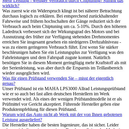
Mehr Leistung - weniger Verbrauch durch Chiptuning! Stimmt das
wirklich?
Was zuerst wie ein Widerspruch klingt ist bei näherer Betrachtung
durchaus logisch zu erklären. Bei entsprechend zurückhaltender
Fahrweise und frühem hochschalten der Gänge reduziert sich der
Verbrauch auch beim Chiptuning um ca. 5-10%. Durch den höheren
Ladedruck verbessert sich der Wirkungsgrad des Motors und bei
Ausnutzung des früher zur Verfügung stehenden Drehmomentes
erreichen Sie insgesamt gesehen ein niedrigeres Drehzahlniveau -
was zu einem geringeren Verbrauch führt. Erst wenn Sie stärker
beschleunigen haben Sie ein Leistungsplus zur Verfügung was den
Fahrleistungen und dem Fahrspaß zugute kommt. Natürlich
benötigen Sie in diesem Moment geringfügig mehr Kraftstoff als mit
der Serienleistung, was aber durch die Ersparnis im Teillastbereich
wieder ausgeglichen wird.
Was für einen Prüfstand verwenden Sie – misst der eigentlich
genau?
Unser Prüfstand ist ein MAHA LPS3000 Allrad Leistungsprüfstand
wie er so auch bei fast allen deutschen Herstellern im Werk
verwendet wird. Als eines der wenigen Prüfstandmodelle ist er als
Prüfmittel vor Gericht akzeptiert. Führende Hersteller geben eine
Produktempfehlung für diesen Prüfstand.
Warum wird das Auto nicht ab Werk mit der von Ihnen gebotenen
Leistung ausgeliefert?
Die Hersteller haben die besten Ingenieure, das ist sicher. Leider