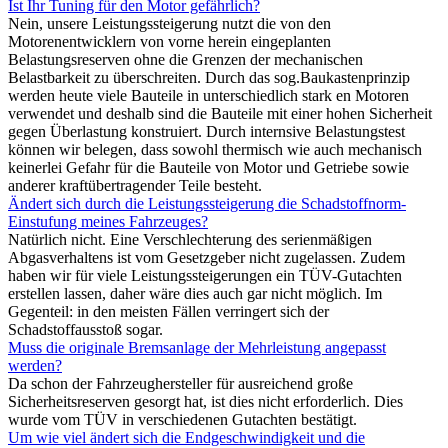
Ist Ihr Tuning für den Motor gefährlich?
Nein, unsere Leistungssteigerung nutzt die von den
Motorenentwicklern von vorne herein eingeplanten
Belastungsreserven ohne die Grenzen der mechanischen
Belastbarkeit zu überschreiten. Durch das sog.Baukastenprinzip
werden heute viele Bauteile in unterschiedlich stark en Motoren
verwendet und deshalb sind die Bauteile mit einer hohen Sicherheit
gegen Überlastung konstruiert. Durch internsive Belastungstest
können wir belegen, dass sowohl thermisch wie auch mechanisch
keinerlei Gefahr für die Bauteile von Motor und Getriebe sowie
anderer kraftübertragender Teile besteht.
Ändert sich durch die Leistungssteigerung die Schadstoffnorm-
Einstufung meines Fahrzeuges?
Natürlich nicht. Eine Verschlechterung des serienmäßigen
Abgasverhaltens ist vom Gesetzgeber nicht zugelassen. Zudem
haben wir für viele Leistungssteigerungen ein TÜV-Gutachten
erstellen lassen, daher wäre dies auch gar nicht möglich. Im
Gegenteil: in den meisten Fällen verringert sich der
Schadstoffausstoß sogar.
Muss die originale Bremsanlage der Mehrleistung angepasst
werden?
Da schon der Fahrzeughersteller für ausreichend große
Sicherheitsreserven gesorgt hat, ist dies nicht erforderlich. Dies
wurde vom TÜV in verschiedenen Gutachten bestätigt.
Um wie viel ändert sich die Endgeschwindigkeit und die