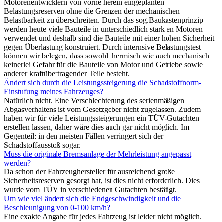
Motorenentwicklern von vorne herein eingeplanten
Belastungsreserven ohne die Grenzen der mechanischen
Belastbarkeit zu überschreiten. Durch das sog.Baukastenprinzip
werden heute viele Bauteile in unterschiedlich stark en Motoren
verwendet und deshalb sind die Bauteile mit einer hohen Sicherheit
gegen Überlastung konstruiert. Durch internsive Belastungstest
können wir belegen, dass sowohl thermisch wie auch mechanisch
keinerlei Gefahr für die Bauteile von Motor und Getriebe sowie
anderer kraftübertragender Teile besteht.
Ändert sich durch die Leistungssteigerung die Schadstoffnorm-
Einstufung meines Fahrzeuges?
Natürlich nicht. Eine Verschlechterung des serienmäßigen
Abgasverhaltens ist vom Gesetzgeber nicht zugelassen. Zudem
haben wir für viele Leistungssteigerungen ein TÜV-Gutachten
erstellen lassen, daher wäre dies auch gar nicht möglich. Im
Gegenteil: in den meisten Fällen verringert sich der
Schadstoffausstoß sogar.
Muss die originale Bremsanlage der Mehrleistung angepasst
werden?
Da schon der Fahrzeughersteller für ausreichend große
Sicherheitsreserven gesorgt hat, ist dies nicht erforderlich. Dies
wurde vom TÜV in verschiedenen Gutachten bestätigt.
Um wie viel ändert sich die Endgeschwindigkeit und die
Beschleunigung von 0-100 km/h?
Eine exakte Angabe für jedes Fahrzeug ist leider nicht möglich.