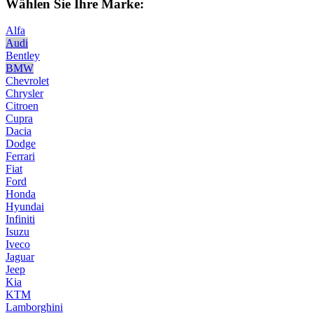
Wählen Sie Ihre Marke:
Alfa
Audi
Bentley
BMW
Chevrolet
Chrysler
Citroen
Cupra
Dacia
Dodge
Ferrari
Fiat
Ford
Honda
Hyundai
Infiniti
Isuzu
Iveco
Jaguar
Jeep
Kia
KTM
Lamborghini