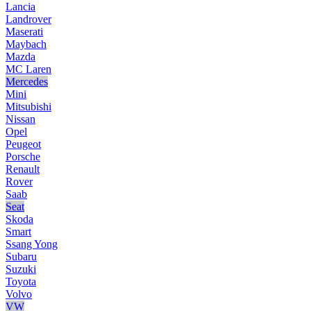
Lancia
Landrover
Maserati
Maybach
Mazda
MC Laren
Mercedes
Mini
Mitsubishi
Nissan
Opel
Peugeot
Porsche
Renault
Rover
Saab
Seat
Skoda
Smart
Ssang Yong
Subaru
Suzuki
Toyota
Volvo
VW