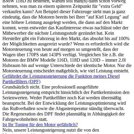
BMW 118D zu bestehen, warum soll man(n) dann schon vorweg
nehmen, was man zu einem späteren Zeitpunkt für "extra Geld"
verkaufen kann? Am Beispiel dieser Fahrzeuge sieht man ja ganz
eindeutig, dass die Motoren bereits bei Ihrer "auf Kiel Legung" auf
eine höhere Leistung ausgelegt werden, die dann auf den Markt
kommt, wenn entweder das Kaufinteresse etwas nachlässt oder der
Mitbewerber die nächste Leistungsstufe gezündet hat. Kein
Hersteller gibt ein Fahrzeug in den Markt, das absolut bis auf 100%
der Möglichkeiten ausgereizt wurde? Wenn es erforderlich wird die
Motorsteuerung von heute auf morgen so umgestellt, dass der
Wagen über 170PS statt 143PS verfügt. Vergleichen Sie z.B. die
Motoren der BMW Modelle 116D, 118D und 120D – immer 2.0l
Hubraum bis auf wenige Unterschiede der identische Motor. Nur die
Motorsteuerung entscheidet maßgeblich, wie viel Leistung entsteht.
Gefährdet die Leistungssteigerung die Funktion meines Diesel
Partikelfilters (DPF)
Grundsätzlich nicht. Eine professionell ausgeführte
Leistungssteigerung entspricht hinsichtlich der Partikelemission den
Serienwerten. Weder Partikelfilter noch Kat werden übermäßig
beansprucht. Bei der Entwicklung der Leistungsoptimierung wird
das Rußverhalten sowie die Abgastemperatur ständig überwacht.
Die Regeneration des DPF findet planmäßig in Abhängigkeit der
Fahrgewohnheiten statt.
Ist Ihr Tuning für den Motor gefährlich?
Nein, unsere Leistungssteigerung nutzt die von den