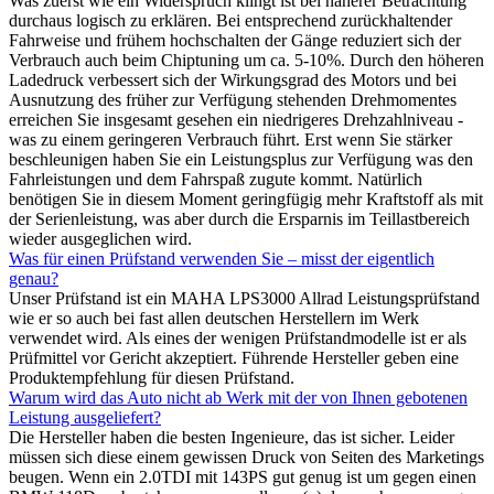
Was zuerst wie ein Widerspruch klingt ist bei näherer Betrachtung
durchaus logisch zu erklären. Bei entsprechend zurückhaltender
Fahrweise und frühem hochschalten der Gänge reduziert sich der
Verbrauch auch beim Chiptuning um ca. 5-10%. Durch den höheren
Ladedruck verbessert sich der Wirkungsgrad des Motors und bei
Ausnutzung des früher zur Verfügung stehenden Drehmomentes
erreichen Sie insgesamt gesehen ein niedrigeres Drehzahlniveau -
was zu einem geringeren Verbrauch führt. Erst wenn Sie stärker
beschleunigen haben Sie ein Leistungsplus zur Verfügung was den
Fahrleistungen und dem Fahrspaß zugute kommt. Natürlich
benötigen Sie in diesem Moment geringfügig mehr Kraftstoff als mit
der Serienleistung, was aber durch die Ersparnis im Teillastbereich
wieder ausgeglichen wird.
Was für einen Prüfstand verwenden Sie – misst der eigentlich
genau?
Unser Prüfstand ist ein MAHA LPS3000 Allrad Leistungsprüfstand
wie er so auch bei fast allen deutschen Herstellern im Werk
verwendet wird. Als eines der wenigen Prüfstandmodelle ist er als
Prüfmittel vor Gericht akzeptiert. Führende Hersteller geben eine
Produktempfehlung für diesen Prüfstand.
Warum wird das Auto nicht ab Werk mit der von Ihnen gebotenen
Leistung ausgeliefert?
Die Hersteller haben die besten Ingenieure, das ist sicher. Leider
müssen sich diese einem gewissen Druck von Seiten des Marketings
beugen. Wenn ein 2.0TDI mit 143PS gut genug ist um gegen einen