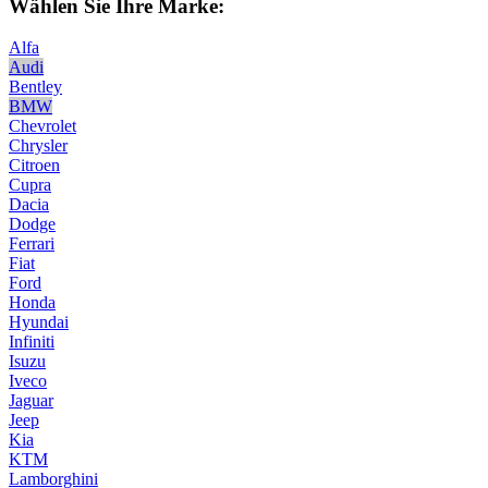
Wählen Sie Ihre Marke:
Alfa
Audi
Bentley
BMW
Chevrolet
Chrysler
Citroen
Cupra
Dacia
Dodge
Ferrari
Fiat
Ford
Honda
Hyundai
Infiniti
Isuzu
Iveco
Jaguar
Jeep
Kia
KTM
Lamborghini