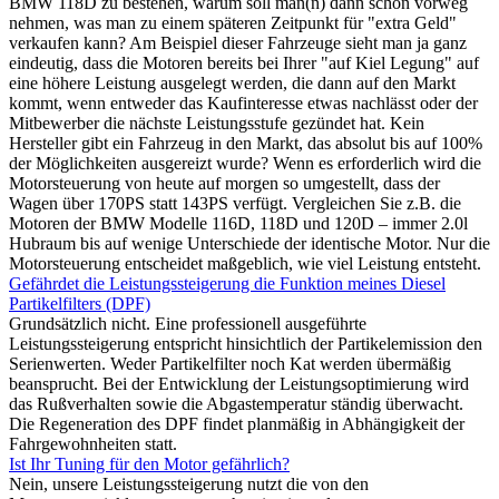
BMW 118D zu bestehen, warum soll man(n) dann schon vorweg
nehmen, was man zu einem späteren Zeitpunkt für "extra Geld"
verkaufen kann? Am Beispiel dieser Fahrzeuge sieht man ja ganz
eindeutig, dass die Motoren bereits bei Ihrer "auf Kiel Legung" auf
eine höhere Leistung ausgelegt werden, die dann auf den Markt
kommt, wenn entweder das Kaufinteresse etwas nachlässt oder der
Mitbewerber die nächste Leistungsstufe gezündet hat. Kein
Hersteller gibt ein Fahrzeug in den Markt, das absolut bis auf 100%
der Möglichkeiten ausgereizt wurde? Wenn es erforderlich wird die
Motorsteuerung von heute auf morgen so umgestellt, dass der
Wagen über 170PS statt 143PS verfügt. Vergleichen Sie z.B. die
Motoren der BMW Modelle 116D, 118D und 120D – immer 2.0l
Hubraum bis auf wenige Unterschiede der identische Motor. Nur die
Motorsteuerung entscheidet maßgeblich, wie viel Leistung entsteht.
Gefährdet die Leistungssteigerung die Funktion meines Diesel
Partikelfilters (DPF)
Grundsätzlich nicht. Eine professionell ausgeführte
Leistungssteigerung entspricht hinsichtlich der Partikelemission den
Serienwerten. Weder Partikelfilter noch Kat werden übermäßig
beansprucht. Bei der Entwicklung der Leistungsoptimierung wird
das Rußverhalten sowie die Abgastemperatur ständig überwacht.
Die Regeneration des DPF findet planmäßig in Abhängigkeit der
Fahrgewohnheiten statt.
Ist Ihr Tuning für den Motor gefährlich?
Nein, unsere Leistungssteigerung nutzt die von den