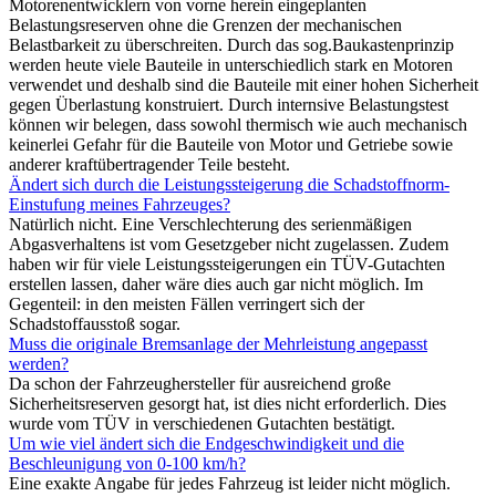
Motorenentwicklern von vorne herein eingeplanten
Belastungsreserven ohne die Grenzen der mechanischen
Belastbarkeit zu überschreiten. Durch das sog.Baukastenprinzip
werden heute viele Bauteile in unterschiedlich stark en Motoren
verwendet und deshalb sind die Bauteile mit einer hohen Sicherheit
gegen Überlastung konstruiert. Durch internsive Belastungstest
können wir belegen, dass sowohl thermisch wie auch mechanisch
keinerlei Gefahr für die Bauteile von Motor und Getriebe sowie
anderer kraftübertragender Teile besteht.
Ändert sich durch die Leistungssteigerung die Schadstoffnorm-
Einstufung meines Fahrzeuges?
Natürlich nicht. Eine Verschlechterung des serienmäßigen
Abgasverhaltens ist vom Gesetzgeber nicht zugelassen. Zudem
haben wir für viele Leistungssteigerungen ein TÜV-Gutachten
erstellen lassen, daher wäre dies auch gar nicht möglich. Im
Gegenteil: in den meisten Fällen verringert sich der
Schadstoffausstoß sogar.
Muss die originale Bremsanlage der Mehrleistung angepasst
werden?
Da schon der Fahrzeughersteller für ausreichend große
Sicherheitsreserven gesorgt hat, ist dies nicht erforderlich. Dies
wurde vom TÜV in verschiedenen Gutachten bestätigt.
Um wie viel ändert sich die Endgeschwindigkeit und die
Beschleunigung von 0-100 km/h?
Eine exakte Angabe für jedes Fahrzeug ist leider nicht möglich.