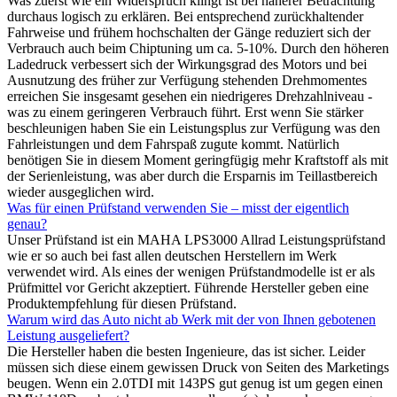
Was zuerst wie ein Widerspruch klingt ist bei näherer Betrachtung
durchaus logisch zu erklären. Bei entsprechend zurückhaltender
Fahrweise und frühem hochschalten der Gänge reduziert sich der
Verbrauch auch beim Chiptuning um ca. 5-10%. Durch den höheren
Ladedruck verbessert sich der Wirkungsgrad des Motors und bei
Ausnutzung des früher zur Verfügung stehenden Drehmomentes
erreichen Sie insgesamt gesehen ein niedrigeres Drehzahlniveau -
was zu einem geringeren Verbrauch führt. Erst wenn Sie stärker
beschleunigen haben Sie ein Leistungsplus zur Verfügung was den
Fahrleistungen und dem Fahrspaß zugute kommt. Natürlich
benötigen Sie in diesem Moment geringfügig mehr Kraftstoff als mit
der Serienleistung, was aber durch die Ersparnis im Teillastbereich
wieder ausgeglichen wird.
Was für einen Prüfstand verwenden Sie – misst der eigentlich
genau?
Unser Prüfstand ist ein MAHA LPS3000 Allrad Leistungsprüfstand
wie er so auch bei fast allen deutschen Herstellern im Werk
verwendet wird. Als eines der wenigen Prüfstandmodelle ist er als
Prüfmittel vor Gericht akzeptiert. Führende Hersteller geben eine
Produktempfehlung für diesen Prüfstand.
Warum wird das Auto nicht ab Werk mit der von Ihnen gebotenen
Leistung ausgeliefert?
Die Hersteller haben die besten Ingenieure, das ist sicher. Leider
müssen sich diese einem gewissen Druck von Seiten des Marketings
beugen. Wenn ein 2.0TDI mit 143PS gut genug ist um gegen einen