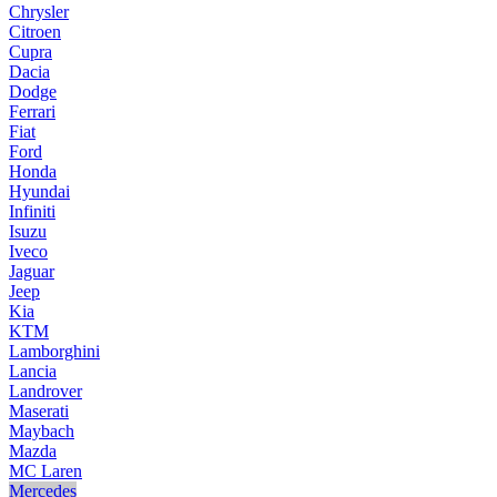
Chrysler
Citroen
Cupra
Dacia
Dodge
Ferrari
Fiat
Ford
Honda
Hyundai
Infiniti
Isuzu
Iveco
Jaguar
Jeep
Kia
KTM
Lamborghini
Lancia
Landrover
Maserati
Maybach
Mazda
MC Laren
Mercedes