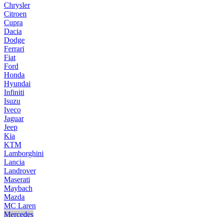
Chrysler
Citroen
Cupra
Dacia
Dodge
Ferrari
Fiat
Ford
Honda
Hyundai
Infiniti
Isuzu
Iveco
Jaguar
Jeep
Kia
KTM
Lamborghini
Lancia
Landrover
Maserati
Maybach
Mazda
MC Laren
Mercedes