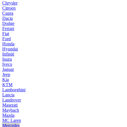
Chrysler
Citroen
Cupra
Dacia
Dodge
Ferrari
Fiat
Ford
Honda
Hyundai
Infiniti
Isuzu
Iveco
Jaguar
Jeep
Kia
KTM
Lamborghini
Lancia
Landrover
Maserati
Maybach
Mazda
MC Laren
Mercedes