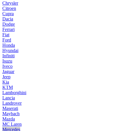
Chrysler
Citroen
Cupra
Dacia
Dodge
Ferrari
Fiat
Ford
Honda
Hyundai
Infiniti
Isuzu
Iveco
Jaguar
Jeep
Kia
KTM
Lamborghini
Lancia
Landrover
Maserati
Maybach
Mazda
MC Laren
Mercedes