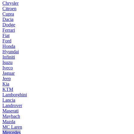
Chrysler
Citroen
Cupra
Dacia
Dodge
Ferrari
Fiat
Ford
Honda
Hyundai
Infiniti
Isuzu
Iveco
Jaguar
Jeep
Kia
KTM
Lamborghini
Lancia
Landrover
Maserati
Maybach
Mazda
MC Laren
Mercedes