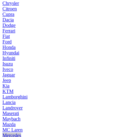
Chrysler
Citroen
Cupra
Dacia
Dodge
Ferrari
Fiat
Ford
Honda
Hyundai
Infiniti
Isuzu
Iveco
Jaguar
Jeep
Kia
KTM
Lamborghini
Lancia
Landrover
Maserati
Maybach
Mazda
MC Laren
Mercedes