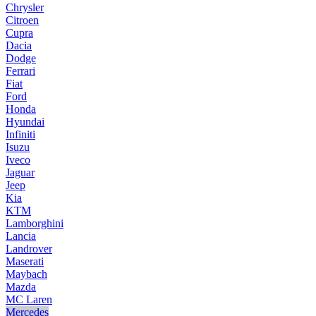
Chrysler
Citroen
Cupra
Dacia
Dodge
Ferrari
Fiat
Ford
Honda
Hyundai
Infiniti
Isuzu
Iveco
Jaguar
Jeep
Kia
KTM
Lamborghini
Lancia
Landrover
Maserati
Maybach
Mazda
MC Laren
Mercedes