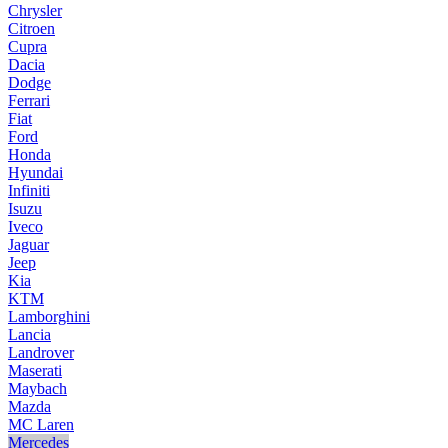
Chrysler
Citroen
Cupra
Dacia
Dodge
Ferrari
Fiat
Ford
Honda
Hyundai
Infiniti
Isuzu
Iveco
Jaguar
Jeep
Kia
KTM
Lamborghini
Lancia
Landrover
Maserati
Maybach
Mazda
MC Laren
Mercedes