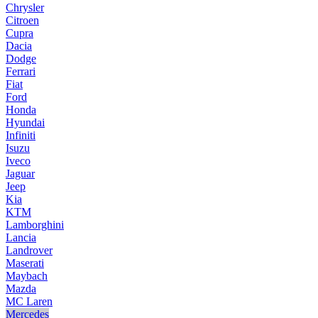
Chrysler
Citroen
Cupra
Dacia
Dodge
Ferrari
Fiat
Ford
Honda
Hyundai
Infiniti
Isuzu
Iveco
Jaguar
Jeep
Kia
KTM
Lamborghini
Lancia
Landrover
Maserati
Maybach
Mazda
MC Laren
Mercedes