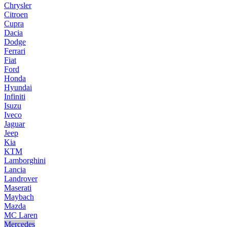
Chrysler
Citroen
Cupra
Dacia
Dodge
Ferrari
Fiat
Ford
Honda
Hyundai
Infiniti
Isuzu
Iveco
Jaguar
Jeep
Kia
KTM
Lamborghini
Lancia
Landrover
Maserati
Maybach
Mazda
MC Laren
Mercedes