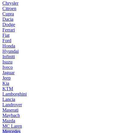
Chrysler
Citroen
Cupra
Dacia
Dodge
Ferrari
Fiat
Ford
Honda
Hyundai
Infiniti
Isuzu
Iveco
Jaguar
Jeep
Kia
KTM
Lamborghini
Lancia
Landrover
Maserati
Maybach
Mazda
MC Laren
Mercedes