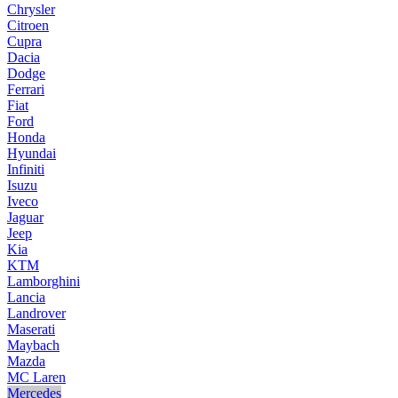
Chrysler
Citroen
Cupra
Dacia
Dodge
Ferrari
Fiat
Ford
Honda
Hyundai
Infiniti
Isuzu
Iveco
Jaguar
Jeep
Kia
KTM
Lamborghini
Lancia
Landrover
Maserati
Maybach
Mazda
MC Laren
Mercedes