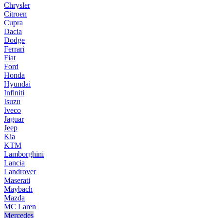
Chrysler
Citroen
Cupra
Dacia
Dodge
Ferrari
Fiat
Ford
Honda
Hyundai
Infiniti
Isuzu
Iveco
Jaguar
Jeep
Kia
KTM
Lamborghini
Lancia
Landrover
Maserati
Maybach
Mazda
MC Laren
Mercedes