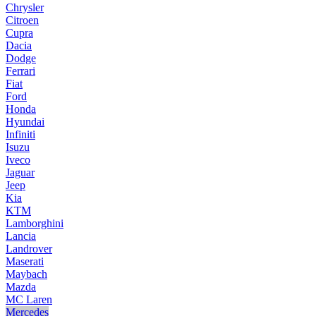
Chrysler
Citroen
Cupra
Dacia
Dodge
Ferrari
Fiat
Ford
Honda
Hyundai
Infiniti
Isuzu
Iveco
Jaguar
Jeep
Kia
KTM
Lamborghini
Lancia
Landrover
Maserati
Maybach
Mazda
MC Laren
Mercedes