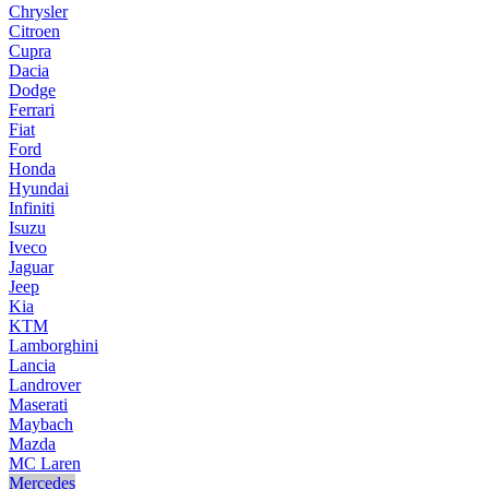
Chrysler
Citroen
Cupra
Dacia
Dodge
Ferrari
Fiat
Ford
Honda
Hyundai
Infiniti
Isuzu
Iveco
Jaguar
Jeep
Kia
KTM
Lamborghini
Lancia
Landrover
Maserati
Maybach
Mazda
MC Laren
Mercedes