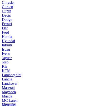
Chrysler
Citroen
Cupra
Dacia
Dodge
Ferrari
Fiat
Ford
Honda
Hyundai
Infiniti
Isuzu
Iveco
Jaguar
Jeep
Kia
KTM
Lamborghini
Lancia
Landrover
Maserati
Maybach
Mazda
MC Laren
Mercedes