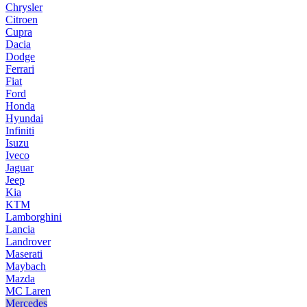
Chrysler
Citroen
Cupra
Dacia
Dodge
Ferrari
Fiat
Ford
Honda
Hyundai
Infiniti
Isuzu
Iveco
Jaguar
Jeep
Kia
KTM
Lamborghini
Lancia
Landrover
Maserati
Maybach
Mazda
MC Laren
Mercedes