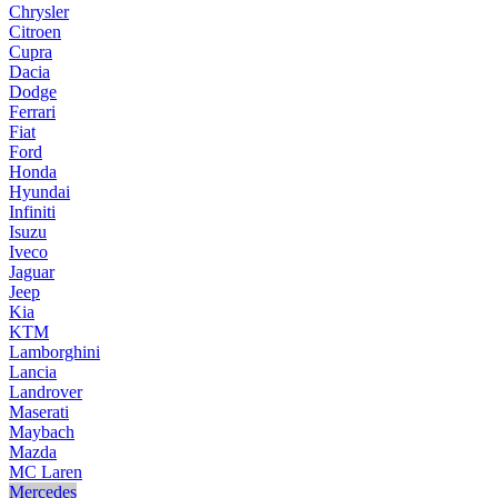
Chrysler
Citroen
Cupra
Dacia
Dodge
Ferrari
Fiat
Ford
Honda
Hyundai
Infiniti
Isuzu
Iveco
Jaguar
Jeep
Kia
KTM
Lamborghini
Lancia
Landrover
Maserati
Maybach
Mazda
MC Laren
Mercedes