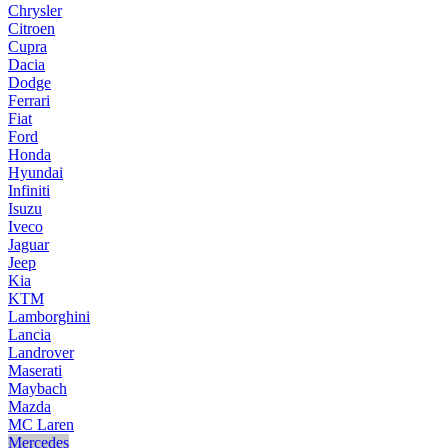
Chrysler
Citroen
Cupra
Dacia
Dodge
Ferrari
Fiat
Ford
Honda
Hyundai
Infiniti
Isuzu
Iveco
Jaguar
Jeep
Kia
KTM
Lamborghini
Lancia
Landrover
Maserati
Maybach
Mazda
MC Laren
Mercedes