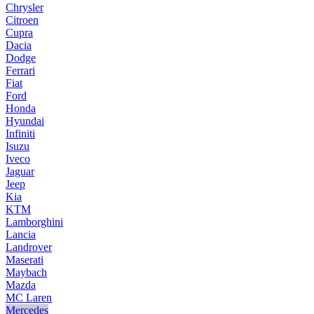
Chrysler
Citroen
Cupra
Dacia
Dodge
Ferrari
Fiat
Ford
Honda
Hyundai
Infiniti
Isuzu
Iveco
Jaguar
Jeep
Kia
KTM
Lamborghini
Lancia
Landrover
Maserati
Maybach
Mazda
MC Laren
Mercedes