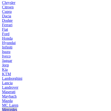
Chrysler
Citroen
Cupra
Dacia
Dodge
Ferrari
Fiat
Ford
Honda
Hyundai
Infiniti
Isuzu
Iveco
Jaguar
Jeep
Kia
KTM
Lamborghini
Lancia
Landrover
Maserati
Maybach
Mazda
MC Laren
Mercedes