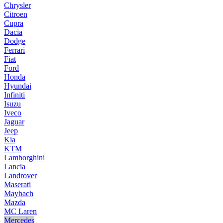
Chrysler
Citroen
Cupra
Dacia
Dodge
Ferrari
Fiat
Ford
Honda
Hyundai
Infiniti
Isuzu
Iveco
Jaguar
Jeep
Kia
KTM
Lamborghini
Lancia
Landrover
Maserati
Maybach
Mazda
MC Laren
Mercedes