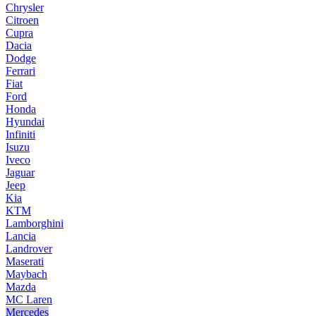
Chrysler
Citroen
Cupra
Dacia
Dodge
Ferrari
Fiat
Ford
Honda
Hyundai
Infiniti
Isuzu
Iveco
Jaguar
Jeep
Kia
KTM
Lamborghini
Lancia
Landrover
Maserati
Maybach
Mazda
MC Laren
Mercedes