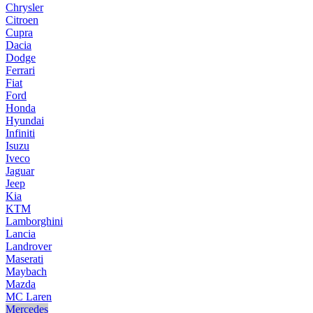
Chrysler
Citroen
Cupra
Dacia
Dodge
Ferrari
Fiat
Ford
Honda
Hyundai
Infiniti
Isuzu
Iveco
Jaguar
Jeep
Kia
KTM
Lamborghini
Lancia
Landrover
Maserati
Maybach
Mazda
MC Laren
Mercedes