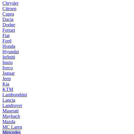
Chrysler
Citroen
Cupra
Dacia
Dodge
Ferrari
Fiat
Ford
Honda
Hyundai
Infiniti
Isuzu
Iveco
Jaguar
Jeep
Kia
KTM
Lamborghini
Lancia
Landrover
Maserati
Maybach
Mazda
MC Laren
Mercedes