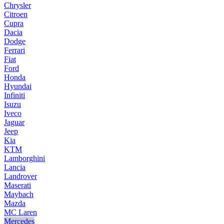
Chrysler
Citroen
Cupra
Dacia
Dodge
Ferrari
Fiat
Ford
Honda
Hyundai
Infiniti
Isuzu
Iveco
Jaguar
Jeep
Kia
KTM
Lamborghini
Lancia
Landrover
Maserati
Maybach
Mazda
MC Laren
Mercedes