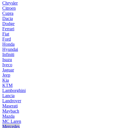
Chrysler
Citroen
Cupra
Dacia
Dodge
Ferrari
Fiat
Ford
Honda
Hyundai
Infiniti
Isuzu
Iveco
Jaguar
Jeep
Kia
KTM
Lamborghini
Lancia
Landrover
Maserati
Maybach
Mazda
MC Laren
Mercedes