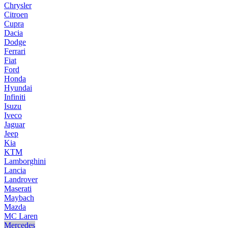
Chrysler
Citroen
Cupra
Dacia
Dodge
Ferrari
Fiat
Ford
Honda
Hyundai
Infiniti
Isuzu
Iveco
Jaguar
Jeep
Kia
KTM
Lamborghini
Lancia
Landrover
Maserati
Maybach
Mazda
MC Laren
Mercedes