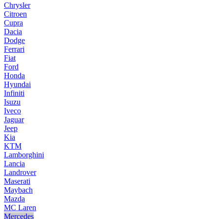
Chrysler
Citroen
Cupra
Dacia
Dodge
Ferrari
Fiat
Ford
Honda
Hyundai
Infiniti
Isuzu
Iveco
Jaguar
Jeep
Kia
KTM
Lamborghini
Lancia
Landrover
Maserati
Maybach
Mazda
MC Laren
Mercedes