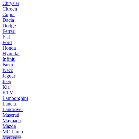
Chrysler
Citroen
Cupra
Dacia
Dodge
Ferrari
Fiat
Ford
Honda
Hyundai
Infiniti
Isuzu
Iveco
Jaguar
Jeep
Kia
KTM
Lamborghini
Lancia
Landrover
Maserati
Maybach
Mazda
MC Laren
Mercedes