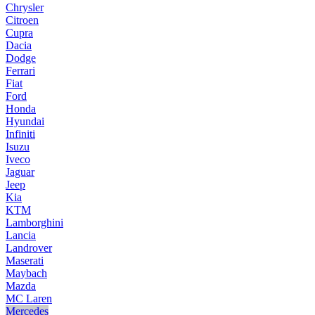
Chrysler
Citroen
Cupra
Dacia
Dodge
Ferrari
Fiat
Ford
Honda
Hyundai
Infiniti
Isuzu
Iveco
Jaguar
Jeep
Kia
KTM
Lamborghini
Lancia
Landrover
Maserati
Maybach
Mazda
MC Laren
Mercedes