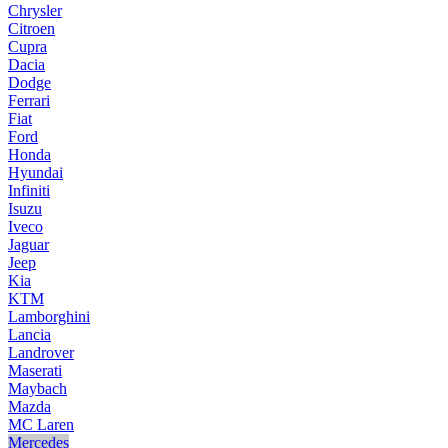
Chrysler
Citroen
Cupra
Dacia
Dodge
Ferrari
Fiat
Ford
Honda
Hyundai
Infiniti
Isuzu
Iveco
Jaguar
Jeep
Kia
KTM
Lamborghini
Lancia
Landrover
Maserati
Maybach
Mazda
MC Laren
Mercedes