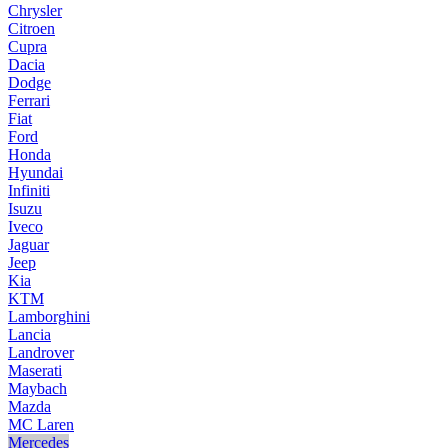
Chrysler
Citroen
Cupra
Dacia
Dodge
Ferrari
Fiat
Ford
Honda
Hyundai
Infiniti
Isuzu
Iveco
Jaguar
Jeep
Kia
KTM
Lamborghini
Lancia
Landrover
Maserati
Maybach
Mazda
MC Laren
Mercedes