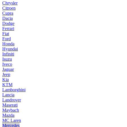
Chrysler
Citroen
Cupra
Dacia
Dodge
Ferrari
Fiat
Ford
Honda
Hyundai
Infiniti
Isuzu
Iveco
Jaguar
Jeep
Kia
KTM
Lamborghini
Lancia
Landrover
Maserati
Maybach
Mazda
MC Laren
Mercedes