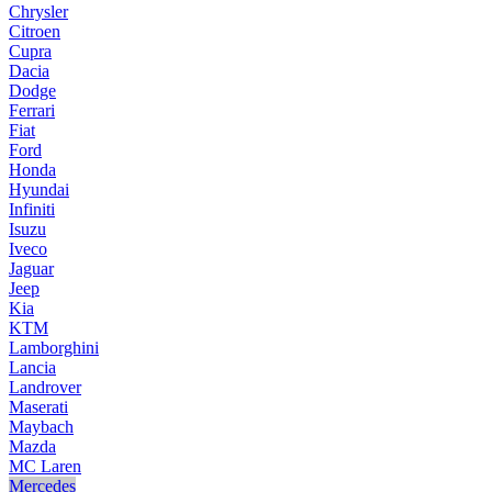
Chrysler
Citroen
Cupra
Dacia
Dodge
Ferrari
Fiat
Ford
Honda
Hyundai
Infiniti
Isuzu
Iveco
Jaguar
Jeep
Kia
KTM
Lamborghini
Lancia
Landrover
Maserati
Maybach
Mazda
MC Laren
Mercedes