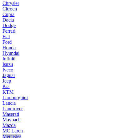
Chrysler
Citroen
Cupra
Dacia
Dodge
Ferrari
Fiat
Ford
Honda
Hyundai
Infiniti
Isuzu
Iveco
Jaguar
Jeep
Kia
KTM
Lamborghini
Lancia
Landrover
Maserati
Maybach
Mazda
MC Laren
Mercedes