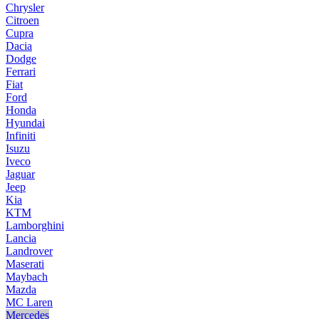
Chrysler
Citroen
Cupra
Dacia
Dodge
Ferrari
Fiat
Ford
Honda
Hyundai
Infiniti
Isuzu
Iveco
Jaguar
Jeep
Kia
KTM
Lamborghini
Lancia
Landrover
Maserati
Maybach
Mazda
MC Laren
Mercedes