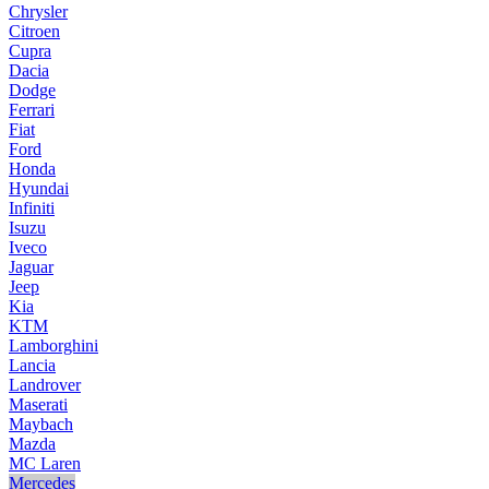
Chrysler
Citroen
Cupra
Dacia
Dodge
Ferrari
Fiat
Ford
Honda
Hyundai
Infiniti
Isuzu
Iveco
Jaguar
Jeep
Kia
KTM
Lamborghini
Lancia
Landrover
Maserati
Maybach
Mazda
MC Laren
Mercedes